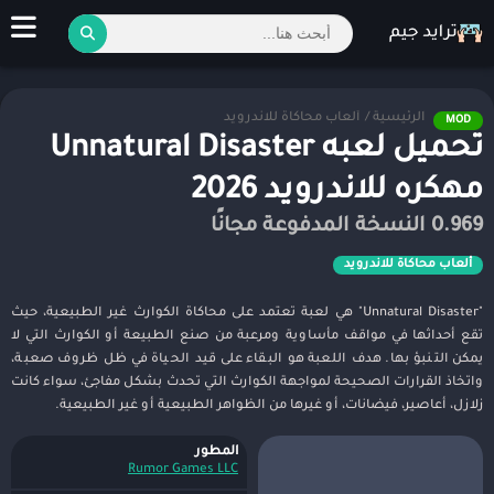
الرئيسية
/
ألعاب محاكاة للاندرويد
MOD
تحميل لعبه Unnatural Disaster
مهكره للاندرويد 2026
0.969 النسخة المدفوعة مجانًا
ألعاب محاكاة للاندرويد
"Unnatural Disaster" هي لعبة تعتمد على محاكاة الكوارث غير الطبيعية، حيث
تقع أحداثها في مواقف مأساوية ومرعبة من صنع الطبيعة أو الكوارث التي لا
يمكن التنبؤ بها. هدف اللعبة هو البقاء على قيد الحياة في ظل ظروف صعبة،
واتخاذ القرارات الصحيحة لمواجهة الكوارث التي تحدث بشكل مفاجئ، سواء كانت
زلازل، أعاصير، فيضانات، أو غيرها من الظواهر الطبيعية أو غير الطبيعية.
المطور
Rumor Games LLC