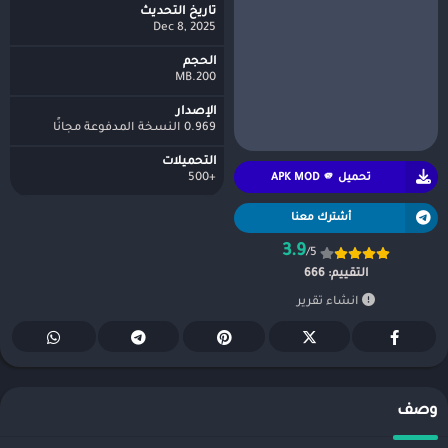
تاريخ التحديث
Dec 8, 2025
الحجم
200.MB
الإصدار
0.969 النسخة المدفوعة مجانًا
التحميلات
تحميل APK MOD 🫵
+500
أشترك معنا
3.9
/5
التقييم:
666
انشاء تقرير
وصف