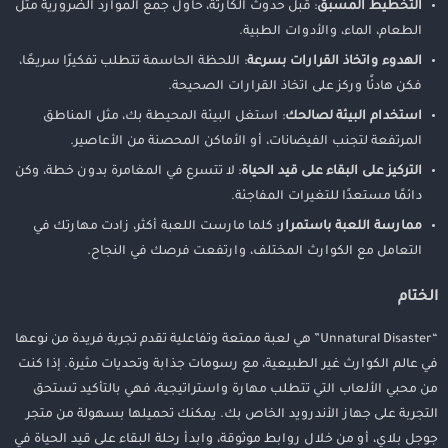
التخطيط المسبق
: قبل حدوث الكارثة، حاول جمع الموارد الضرورية مثل
الطعام، الماء، والأدوات الطبية.
الهدوء واتخاذ القرارات بسرعة
: اللحظة الحاسمة تتطلب تفكيرًا سريعًا،
فكن هادئًا وركز على اتخاذ القرارات الصحيحة.
استخدام البيئة لصالحك
: استغل البيئة المحيطة بك، مثل المناطق
المرتفعة لتجنب الفيضانات، أو الأماكن المحصنة من الأعاصير.
التركيز على البقاء على قيد الحياة
: لا تتسرع في المغامرة بدون خطة، وكن
دائمًا مستعدًا للتغيرات المفاجئة.
ممارسة اللعبة باستمرار
: كلما مارست اللعبة أكثر، زادت مهارتك في
التعامل مع الكوارث المختلف، وارتفعت فرصك في النجاح.
الختام
“Unnatural Disaster” هي لعبة ممتعة وتفاعلية تقدم تجربة فريدة من نوعها
في عالم الكوارث غير الطبيعية، مع رسومات جذابة وتحديات مثيرة. إذا كنت
من محبي الألعاب التي تتطلب مهارة واستراتيجية، فهي بالتأكيد تستحق
التجربة على جهاز الأندرويد الخاص بك. يمكنك تحميلها بسهولة من متجر
جوجل بلاي، أو من خلال روابط موثوقة، وابدأ رحلة البقاء على قيد الحياة في