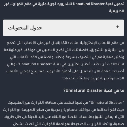
تحميل لعبة Unnatural Disaster للاندرويد: تجربة مثيرة في عالم الكوارث غير
الطبيعية
جدول المحتويات
ما هي لعبة Unnatural Disaster؟
في عالم الألعاب الإلكترونية، هناك دائمًا إقبال كبير على الألعاب التي تجمع
كيفية تحميل لعبة Unnatural Disaster على الأندرويد
بين الإثارة والتشويق، خاصة تلك التي تضع اللاعبين في مواقف غير متوقعة
مميزات لعبة Unnatural Disaster
وتختبر مهاراتهم في التصرف بسرعة وذكاء. واحدة من هذه الألعاب التي
استطاعت أن تجذب أنظار الكثيرين هي لعبة “Unnatural Disaster”، والتي
نصائح للنجاح في اللعبة
أصبحت متاحة الآن للتحميل على أجهزة الأندرويد، مما يتيح لمحبي الألعاب
الختام
المغامرة تجربة فريدة ومليئة بالتحديات.
ما هي لعبة Unnatural Disaster؟
“Unnatural Disaster” هي لعبة تعتمد على محاكاة الكوارث غير الطبيعية،
حيث تقع أحداثها في مواقف مأساوية ومرعبة من صنع الطبيعة أو الكوارث
التي لا يمكن التنبؤ بها. هدف اللعبة هو البقاء على قيد الحياة في ظل ظروف
صعبة، واتخاذ القرارات الصحيحة لمواجهة الكوارث التي تحدث بشكل