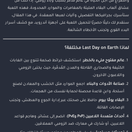
والصراع من أجل الحياة في عالم مُدمَّر بسبب وباء زومبي. إذا كنت من
عشاق ألعاب البقاء المليئة بالمغامرات والموارد المحدودة، فهذه اللعبة
ستأسرك بجرافيكها التفصيلي وآليات لعبها المعقدة. في هذا المقال،
سنقدم لك دليلًا حصريًا لتحميل اللعبة على أجهزة أندرويد، مع كشف أسرار
البدء القوي وتجنب الأخطاء الشائعة.
لماذا Last Day on Earth مختلفة؟
عالم مفتوح مليء بالخطر
: استكشف خرائط ضخمة تتنوع بين الغابات
الكثيفة والصحاري القاحلة والمدن المُدمَّرة، حيث يختبئ الزومبي
واللاعبون الآخرون.
صناعة الأدوات والبناء
: اجمع الموارد مثل الخشب والمعادن لصنع
أسلحة، وابنِ قاعدة محصنة لحماية نفسك من الهجمات.
البقاء يومًا بيوم
: حافظ على صحتك عبر إدارة الجوع والعطش، وتجنب
الإصابات القاتلة.
أحداث متعددة اللاعبين (PvP وPvE)
: انضم إلى عشائر، وهاجم قواعد
اللاعبين، أو شارك في معارك ضد الزومبي العملاقين.