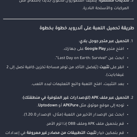
تحديثات مستمرة
: يضيف المطورون محتوى جديدًا بانتظام، مثل
المركبات والأسلحة النادرة.
طريقة تحميل اللعبة على أندرويد خطوة بخطوة
التحميل عبر متجر جوجل بلاي
:
افتح متجر
Google Play
على جهازك.
ابحث عن “Last Day on Earth: Survival”.
انقر على
تثبيت
(يُفضل التأكد من توفر مساحة تخزين كافية تصل إلى 2
غيغابايت).
بعد التثبيت، افتح اللعبة واتبع التعليمات لبدء اللعب.
التحميل عبر ملف APK (للإصدارات غير المتوفرة في منطقتك)
:
توجه إلى موقع موثوق مثل
APKPure
أو
Uptodown
.
ابحث عن الإصدار الأخير من اللعبة (مثال: الإصدار 1.20.0).
قم بتحميل ملف APK وملف OBB إذا لزم الأمر.
قم بتمكين خيار
تثبيت التطبيقات من مصادر غير معروفة
في إعدادات