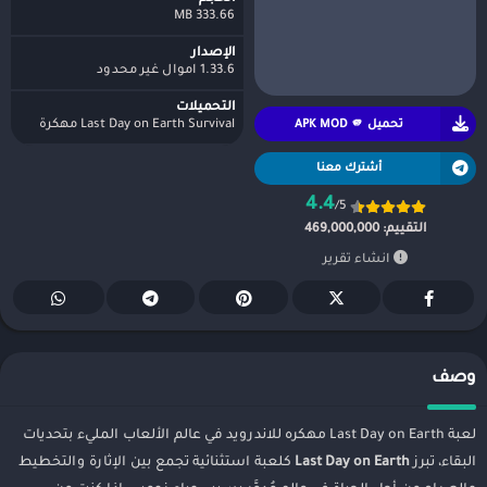
333.66 MB
الإصدار
1.33.6 اموال غير محدود
التحميلات
تحميل APK MOD 🫵
Last Day on Earth Survival مهكرة
أشترك معنا
4.4
/5
التقييم:
469,000,000
انشاء تقرير
وصف
لعبة Last Day on Earth مهكره للاندرويد في عالم الألعاب المليء بتحديات
البقاء، تبرز
Last Day on Earth
كلعبة استثنائية تجمع بين الإثارة والتخطيط