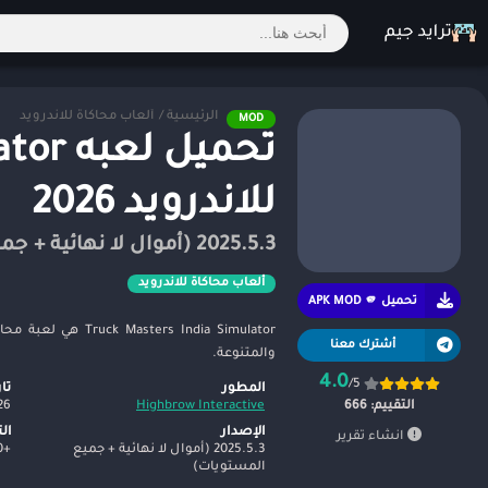
الرئيسية
/
ألعاب محاكاة للاندرويد
MOD
للاندرويد 2026
2025.5.3 (أموال لا نهائية + جميع المستويات)
ألعاب محاكاة للاندرويد
تحميل APK MOD 🫵
s India Simulator
أشترك معنا
والمتنوعة.
4.0
/5
المطور
تا
26
Highbrow Interactive
التقييم:
666
الإصدار
ال
انشاء تقرير
2025.5.3 (أموال لا نهائية + جميع
+5,000,000
المستويات)