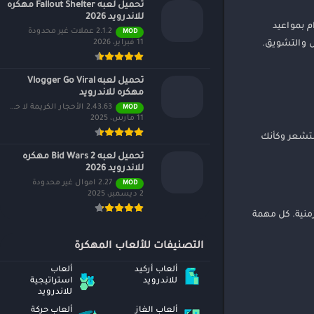
تحميل لعبه Fallout Shelter مهكره
للاندرويد 2026
م بمواعيد
2.1.2 عملات غير محدودة
MOD
11 فبراير، 2026
ل والتشويق.
تحميل لعبه Vlogger Go Viral
مهكره للاندرويد
2.43.63 الأحجار الكريمة لا حصر لها
MOD
11 مارس، 2025
 ستشعر وكأنك
تحميل لعبه Bid Wars 2 مهكره
للاندرويد 2026
2.27 اموال غير محدودة
MOD
2 ديسمبر، 2025
منية. كل مهمة
التصنيفات للألعاب المهكرة
ألعاب أركيد
ألعاب
للاندرويد
استراتيجية
للاندرويد
ألعاب الغاز
ألعاب حركة