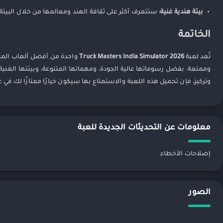
بيئة هندية غنية:
ستتعرف أكثر على ثقافة الهند ومعالمها من خلال البيئة 
الخاتمة
تُعد لعبة
Truck Masters India Simulator 2026
واحدة من أفضل ألعاب المحا
وممتعة. بفضل رسوماتها عالية الجودة، ومهماتها المتنوعة، وبيئتها الغنية
وتركيز، فإن تحميل هذه اللعبة والاستمتاع بها سيكون خيارًا ممتازًا لك في عام 2026 وما بعده. استعد لتجربة قيادة لا مثيل لها، واستمتع برحلتك عبر طرق الهند ال
معلومات عن التحديثات الجديدة للعبة
إصلاحات الأخطاء
الصور