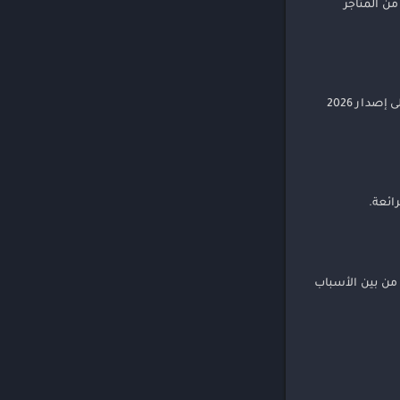
من المتاجر
بالنسبة للأشخاص الذين يفضلون تحميل ملفات APK، يمكنهم العثور على نسخة موثوقة من اللعبة من خلال مواقع تحميل موثوقة، مع التأكد من تحديثها إلى إصدار 2026
ائعة.
. من بين الأسباب