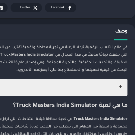
Twitter
Facebook
وصف
في عالم الألعاب الرقمية، تزداد الرغبة في تجربة محاكاة واقعية تقترب من ال
التي حققت نجاحًا مذهلاً في هذا المجال هي
Truck Masters India Simulator
الدقيقة،
البحث عن كيفية تحميلها والاستمتاع بها على أجهزتهم الأندرويد.
ما هي لعبة Truck Masters India Simulator؟
ما هي لعبة Truck Masters India Simulator؟
مميزات لعبة Truck Masters India Simulator 2026
1. رسومات عالية الجودة وواقعية
Truck Masters India Simulator
هي لعبة محاكاة قيادة الشاحنات التي تركز ع
2. مهمات وتحديات متنوعة
مجموعة واسعة من المهام التي تتطلب من اللاعب قيادة شاحنات ضخمة عبر ط
3. بيئة هندية أصيلة
ظروف الطقس المختلفة، والمرور، والتحديات التي تواجه السائقين الحقيقي