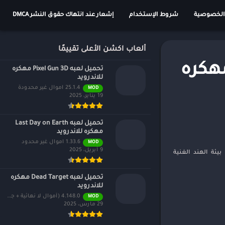
الخصوصية
شروط الإستخدام
إشعار عند انتهاك حقوق النشر DMCA
ألعاب اكشن الأعلى تقييمًا
 Truck Masters India Simulator مهكره
تحميل لعبه Pixel Gun 3D مهكره
للاندرويد
25.1.4 اموال غير محدودة
MOD
19 يناير، 2025
تحميل لعبه Last Day on Earth
مهكره للاندرويد
1.33.6 اموال غير محدود
MOD
9 أبريل، 2025
 في بيئة الهند الغنية
تحميل لعبه Dead Target مهكره
للاندرويد
4.148.0 (أموال لا نهائية + جميع المستويات)
MOD
29 مارس، 2025