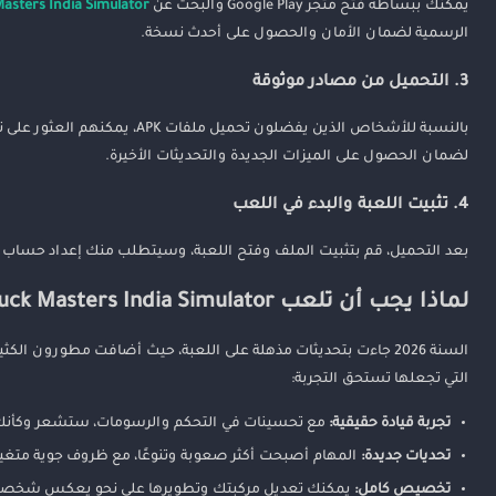
يمكنك ببساطة فتح متجر Google Play والبحث عن
asters India Simulator
الرسمية لضمان الأمان والحصول على أحدث نسخة.
3. التحميل من مصادر موثوقة
لضمان الحصول على الميزات الجديدة والتحديثات الأخيرة.
4. تثبيت اللعبة والبدء في اللعب
بعد التحميل، قم بتثبيت الملف وفتح اللعبة، وسيتطلب منك إعداد حساب أ
لماذا يجب أن تلعب Truck Masters India Simulator في 2026؟
السنة 2026 جاءت بتحديثات مذهلة على اللعبة، حيث أضافت مطورون ا
التي تجعلها تستحق التجربة:
تجربة قيادة حقيقية:
مع تحسينات في التحكم والرسومات، ستشعر وكأنك 
تحديات جديدة:
المهام أصبحت أكثر صعوبة وتنوعًا، مع ظروف جوية متغي
تخصيص كامل:
يمكنك تعديل مركبتك وتطويرها على نحو يعكس شخصي