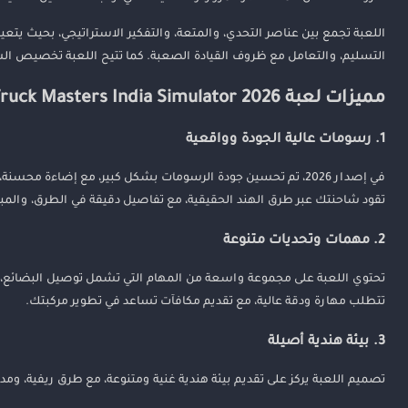
4. تخصيص وترقية الشاحنات
اللعبة تجمع بين عناصر التحدي، والمتعة، والتفكير الاستراتيجي، بحيث يتعي
5. تحكم سهل ومرن
التسليم، والتعامل مع ظروف القيادة الصعبة. كما تتيح اللعبة تخصيص الشا
كيفية تحميل لعبة Truck Masters India Simulator 2026 على الأندرويد
مميزات لعبة Truck Masters India Simulator 2026
1. التحقق من متطلبات الجهاز
1. رسومات عالية الجودة وواقعية
2. تحميل من متجر جوجل بلاي
3. التحميل من مصادر موثوقة
في إصدار 2026، تم تحسين جودة الرسومات بشكل كبير، مع إضاءة
4. تثبيت اللعبة والبدء في اللعب
تقود شاحنتك عبر طرق الهند الحقيقية، مع تفاصيل دقيقة في الطرق، والمبان
2. مهمات وتحديات متنوعة
لماذا يجب أن تلعب Truck Masters India Simulator في 2026؟
الخاتمة
تحتوي اللعبة على مجموعة واسعة من المهام التي تشمل توصيل البضائع، و
تتطلب مهارة ودقة عالية، مع تقديم مكافآت تساعد في تطوير مركبتك.
3. بيئة هندية أصيلة
تصميم اللعبة يركز على تقديم بيئة هندية غنية ومتنوعة، مع طرق ريفية، و