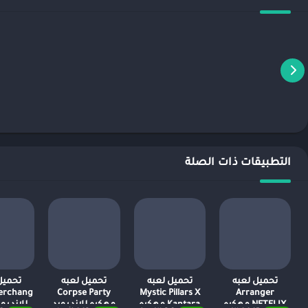
التطبيقات ذات الصلة
تحميل لعبه
تحميل لعبه
تحميل لعبه
تحميل
Corpse Party
Mystic Pillars X
Arranger
NETFLIX مهكره
Kantara مهكره
مهكره للاندرويد
للاندرويد 6