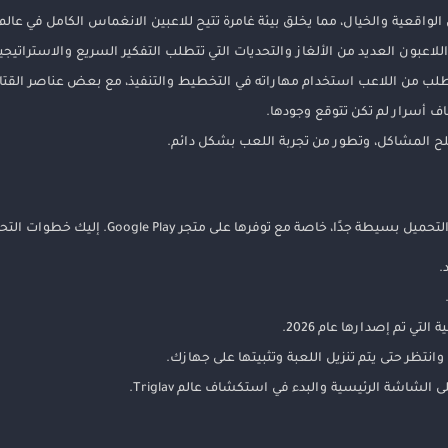
لواقعية والخيال، مما يخلق بيئة غامرة تتيح للاعبين الانغماس الكامل في عالم 
عبون العديد من الألغاز والتحديات التي تتطلب التفكير السريع والاستراتيجية
تطلب من اللاعب استخدام مهاراته في التخطيط والتنفيذ، مع بعض عناصر الق
 أسرار لم تكن تتوقع وجودها.
ح المشاكل، وتطور من تجربة اللعب بشكل دائم.
انتظر حتى يتم تنزيل اللعبة وتثبيتها على جهازك.
لشاشة الرئيسية والبدء في استكشاف عالم Triglav.