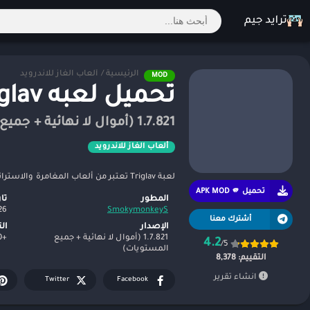
الرئيسية
/
ألعاب الغاز للاندرويد
MOD
تحميل لعبه Triglav مهكره للاندرويد 2026
1.7.821 (أموال لا نهائية + جميع المستويات)
ألعاب الغاز للاندرويد
لعبة Triglav تعتبر من ألعاب المغامرة والاستراتيجية التي تأخذ اللاعبين في رحلة عبر عوالم خيالية مليئة بالتحديات والألغاز.
تحميل APK MOD 🫵
المطور
تا
26
SmokymonkeyS
أشترك معنا
الإصدار
ال
1.7.821 (أموال لا نهائية + جميع
+500,000
4.2
/5
المستويات)
التقييم:
8,378
انشاء تقرير
Twitter
Facebook