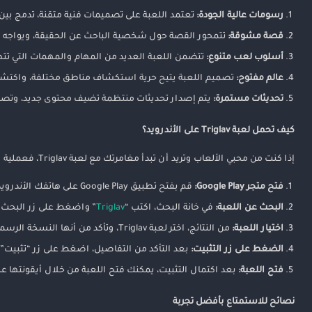
رسومات عالية الجودة:
تعتمد اللعبة على تصميمات فنية متقنة، تدمج بين ا
خاتمة
قصة مشوقة:
تتمحور القصة حول شخصية الباحث عن الحقيقة، ويواجه اللا
أسلوب لعب متنوع:
تتضمن اللعبة العديد من المهام والمهمات التي ت
عالم مفتوح:
تصميم اللعبة يتيح حرية استكشاف مناطق مختلفة، واكتشاف
تحديثات مستمرة:
يتم إصدار تحديثات منتظمة تضيف محتوى جديد، وتصل
كيف تحمل لعبة Triglav على الأندرويد؟
إذا كنت من محبي الألعاب وتريد أن تبدأ مغامرتك مع لعبة Triglav، فعملية التحميل بسيطة جدًا، خاصة مع توفرها على متجر Google Play. إليك خطوات التحميل:
فتح متجر Google Play:
قم بفتح تطبيق Google Play على هاتفك الأندرويد.
البحث عن اللعبة:
في خانة البحث، اكتب “
Triglav
” واضغط على زر البحث.
اختيار اللعبة:
من النتائج، اختر لعبة Triglav، وتأكد من أنها النسخة الرسمية التي تم إصدارها عام 2026.
الضغط على زر التثبيت:
بعد التأكد من التفاصيل، اضغط على زر “تثبيت” و
فتح اللعبة:
بعد اكتمال التثبيت، يمكنك فتح اللعبة من خلال أيقونتها على ا
نصائح للاستمتاع بأفضل تجربة