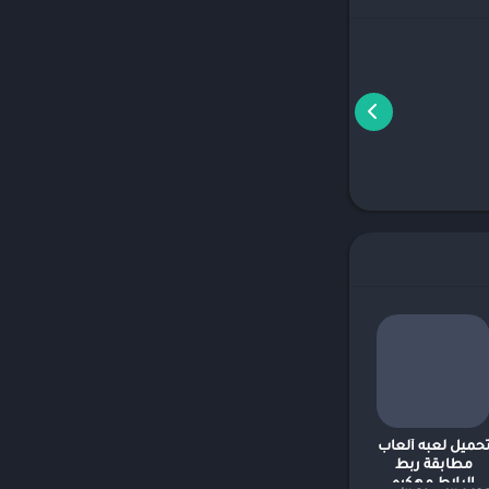
حميل لعبه ألعاب
مطابقة ربط
البلاط مهكره