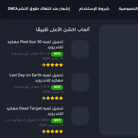
الخصوصية
شروط الإستخدام
إشعار عند انتهاك حقوق النشر DMCA
ألعاب اكشن الأعلى تقييمًا
تحميل لعبه Pixel Gun 3D مهكره
للاندرويد
25.1.4 اموال غير محدودة
MOD
19 يناير، 2025
تحميل لعبه Last Day on Earth
مهكره للاندرويد
1.33.6 اموال غير محدود
MOD
9 أبريل، 2025
تحميل لعبه Dead Target مهكره
للاندرويد
4.148.0 (أموال لا نهائية + جميع المستويات)
MOD
29 مارس، 2025