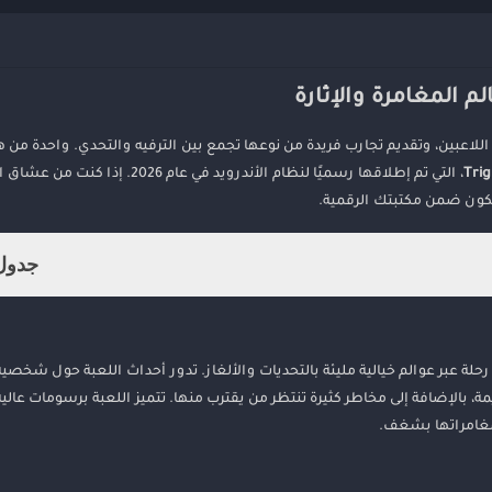
اللاعبين، وتقديم تجارب فريدة من نوعها تجمع بين الترفيه والتحدي. واحدة من ه
Trig
، التي تم إطلاقها رسميًا لنظام الأندرويد في عام 
كون ضمن مكتبتك الرقمية.
جدول 
اعبين في رحلة عبر عوالم خيالية مليئة بالتحديات والألغاز. تدور أحداث اللعبة حول ش
زًا وأسرارًا قديمة، بالإضافة إلى مخاطر كثيرة تنتظر من يقترب منها. تتميز اللعبة برسومات عالي
غامراتها بشغف.