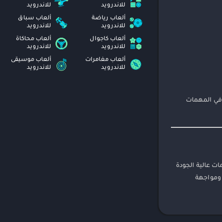
للاندرويد
للاندرويد
ألعاب رياضة
ألعاب سباق
للاندرويد
للاندرويد
ألعاب كاجوال
ألعاب محاكاة
للاندرويد
للاندرويد
ألعاب مغامرات
ألعاب موسيقى
للاندرويد
للاندرويد
 في المهمات
قة، مع رسومات عالية الجودة
ربة لعب فريدة. إذا كنت تبحث عن لعبة تتحدى ذكائك وتحفز خيالك، فإن تحميل لعبة Triglav هو الخيار الأمثل لك. استعد لاستكشاف أسرار جبل Triglav ومواجهة