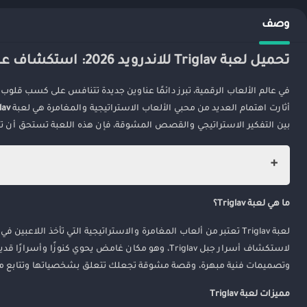
وصف
تحميل لعبة Triglav للاندرويد 2026: استكشاف عالم المغامرة والإثارة
في عالم الألعاب الرقمية، تبرز دائمًا عناوين جديدة تتنافس على كسب قلوب 
أثارت اهتمام العديد من محبي الألعاب الاستراتيجية والمغامرة هي لعبة
lav
بين التفكير الاستراتيجي والقصص المشوقة، فإن هذه اللعبة تستحق أن ت
تحميل لعبة Triglav للاندرويد 2026: استكشاف عالم المغامرة والإثارة
ما هي لعبة Triglav؟
ما هي لعبة Triglav؟
مميزات لعبة Triglav
لعبة Triglav تعتبر من ألعاب المغامرة والاستراتيجية التي تأخذ الل
لاستكشاف أسرار جبل Triglav، وهو مكان غامض يحوي كنو
كيف تحمل لعبة Triglav على الأندرويد؟
وتصميمات فنية مبهرة، وقصة مشوقة تجعلك تتعلق بشخصياتها وتتابع م
نصائح للاستمتاع بأفضل تجربة
هل اللعبة مناسبة للجميع؟
مميزات لعبة Triglav