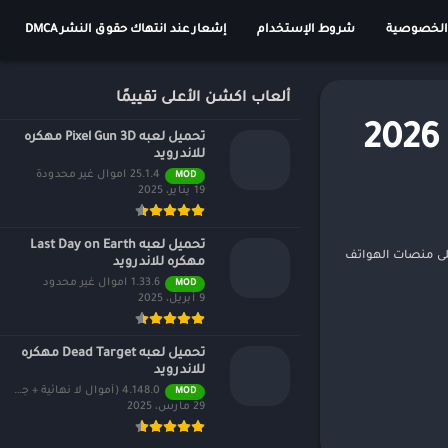
الخصوصية
شروط الإستخدام
إشعار عند انتهاك حقوق النشر DMCA
ألعاب اكشن الأعلى تقييمًا
تحميل لعبه Pixel Gun 3D مهكره
للاندرويد
25.1.4 اموال غير محدودة
MOD
19 يناير، 2025
تحميل لعبه Last Day on Earth
 اللعبة شهرتها منذ إصدارها على منصات الهواتف
مهكره للاندرويد
1.33.6 اموال غير محدود
MOD
9 أبريل، 2025
تحميل لعبه Dead Target مهكره
للاندرويد
4.148.0 (أموال لا نهائية + جميع المستويات)
MOD
29 مارس، 2025