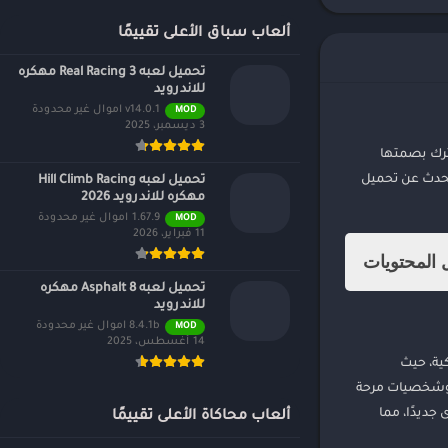
ألعاب سباق الأعلى تقييمًا
تحميل لعبه Real Racing 3 مهكره
للاندرويد
v14.0.1 اموال غير محدودة
MOD
3 ديسمبر، 2025
تترك بصمتها
مقال، سنتحدث عن تحميل
تحميل لعبه Hill Climb Racing
مهكره للاندرويد 2026
1.67.9 اموال غير محدودة
MOD
11 فبراير، 2026
المحتويات
تحميل لعبه Asphalt 8 مهكره
للاندرويد
8.4.1b اموال غير محدودة
MOD
14 أغسطس، 2025
هواتف الذكية، حيث
 وشخصيات مرحة
ان. لتحميل اللعبة،
جديدًا، مما
ألعاب محاكاة الأعلى تقييمًا