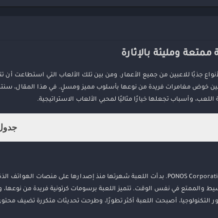
الأنواع جذبًا للاعبين من جميع الأعمار. ومن بين تلك الألعاب التي استطاعت أن 
 العالم، تأتي لعبة The Battle Cats التي تتيح للاعبين خوض مغامرات فريدة من نوعها بأسلوب مميز ومسلٍ. في هذا ال
جدول 
The Battle Cats هي لعبة استراتيجية ممتعة تم تطويرها بواسطة شركة PONOS Corporation. بدأت اللعبة شهرتها منذ إصدارها على منصات ال
 والممتع في نفس الوقت. تتميز اللعبة برسومات كرتونية فريدة من نوعها،
ة بين المستخدمين، ويبحث الكثيرون عن كيفية تحميلها على هواتفهم الأندرويد بسهولة وأم
التكنولوجيا، أصبحت اللعبة أكثر تطورًا، وطرحت تحديثات متكررة تضيف محتوى 