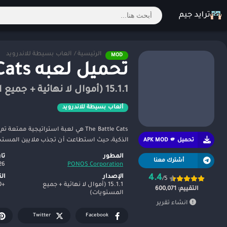
الرئيسية
/
ألعاب بسيطة للاندرويد
MOD
تحميل لعبه The Battle Cats مهكره للاندرويد 2026
15.1.1 (أموال لا نهائية + جميع المستويات)
ألعاب بسيطة للاندرويد
الذكية، حيث استطاعت أن تجذب ملايين المست
تحميل APK MOD 🫵
المطور
تا
أشترك معنا
26
PONOS Corporation
4.4
الإصدار
ال
/5
15.1.1 (أموال لا نهائية + جميع
+10,000,000
التقييم:
600,071
المستويات)
انشاء تقرير
Twitter
Facebook