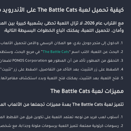
مميزات لعبة The Battle Cats
كيفية تحميل لعبة The Battle Cats على الأندرويد في 2026
تتميز لعبة The Battle Cats بعدة مميزات تجعلها من الألعاب المفضلة للكثير من المستخدمين، ومن أبرزها:
مع اقتراب عام 2026، لا تزال اللعبة تحظى بشعبية 
كيفية اللعب والاستراتيجية
وأمان. لتحميل اللعبة، يمكنك اتباع الخطوات البسيطة التالية:
لماذا يُنصح بتحميل لعبة The Battle Cats في 2026؟
الدخول إلى متجر جوجل بلاي: هو المكان الرسمي والآمن لتحميل الألعاب 
ختامًا
البحث عن اللعبة: اكتب اسم “
The Battle Cats
” في مربع البحث، وستظهر
التحقق من المطور: تأكد من أن المطور هو PONOS Corporation لضمان تحميل نسخة أصلية وآمنة.
الضغط على زر التثبيت: بعد التأكد من التفاصيل، اضغط على زر “تثبيت” 
فتح اللعبة: بعد التثبيت، يمكنك فتح اللعبة وبدء استكشاف مغامراتها.
مميزات لعبة The Battle Cats
تتميز لعبة The Battle Cats بعدة مميزات تجعلها من الألعاب المفضلة للكثير من المستخدمين، ومن أبرزها:
أسلوب لعب فريد من نوعه: تعتمد اللعبة على تكوين فرق من القطط الم
رسومات كرتونية ممتعة: تتميز اللعبة برسومات ملونة وجذابة، مع شخصيا