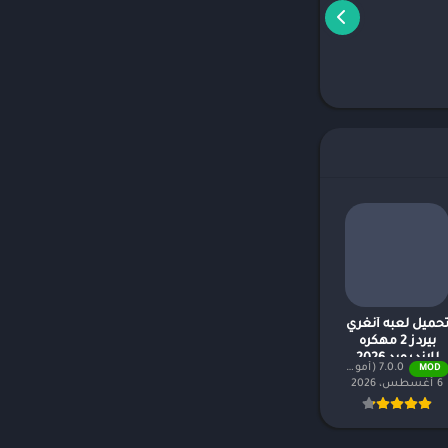
حميل لعبه أنغري
بيردز 2 مهكره
للاندرويد 2026
7.0.0 (أموال لا نهائية + جميع المستويات)
MOD
6 أغسطس، 2026