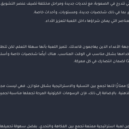
لتي تتدرج في الصعوبة، مع تحديات جديدة ومراحل مختلفة تضيف عنصر التشويق.
 بما في ذلك شخصيات جديدة، ومستويات، وأحداث خاصة.
اصر التي يمكن شراؤها داخل اللعبة لتعزيز الأداء.
الأعداء الذين يهاجمون قاعدتك. تتميز اللعبة بأنها سهلة التعلم، لكن تتط
استخدامها بشكل مناسب في الوقت المناسب. هناك أيضًا شخصيات خاصة وأسلح
يدًا لضمان انتصارك في كل معركة.
طور المستمر في الألعاب، فإن لعبة The Battle Cats تظل خيارًا ممتازًا لأنها تجمع بين التسلية والاستراتيجية بشكل متوازن. فه
ذهنية. بالإضافة إلى ذلك، فإن الرسومات الكرتونية المرحة تجعلها مناسبة لجميع 
د في 2026 هو خيار رائع لكل من يبحث عن لعبة استراتيجية ممتعة تجمع بين الفكاهة والتحدي. بفضل سهولة ت