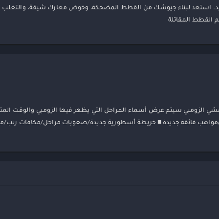
التأكيد. استعد لبناء جيوشك من القطط المضحكة، وخوض معارك شيقة، والتغلب ع
لم القطط المقاتلة
 وتعديلات على الميزات [15.0.0] تغييرات على تفشي الزومبي سيتم عرض أسماء المراحل التي يظهر فيها الزومبي والوق
ة/مواهب فائقة جديدة ■ خريطة أسطورية جديدة/صعوبات مراحل/مكافآت رتب