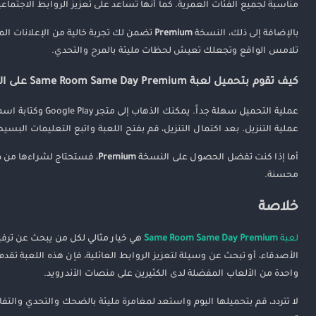
مناسبة لجميع الفئات العمرية. كما أنها تساعد على تعزيز الروابط الاجتما
بالإضافة إلى ذلك، النسخة
Premium
تضمن لك تجربة خالية من الإعلانات ال
تلامس الواقع وتجعلك تعيش لحظات مليئة بالمرح والتحدي.
كيف تقوم بتحميل لعبة Same Room Same Day Premium على الأندرويد؟
عملية التحميل سهل
عملية التنزيل. بعد اكتمال التنزيل، قم بفتح اللعبة واتبع التعليمات البسي
أما إذا كنت تفضل الحصول على النسخة
Premium
، فستحتاج لشراءها من د
محسنة.
خلاصة
لعبة
Same Room Same Day Premium
هي خيار مثالي لكل من يبحث عن ترفي
الأصدقاء، أو تبحث عن وسيلة لتعزيز الروابط العائلية، فإن هذه اللعبة ت
واحدة من الألعاب المفضلة لدى الكثيرين على منصات الأندرويد.
لا تتردد، قم بتحميلها اليوم واستعد لمغامرة مليئة بالضحك والتحدي وال