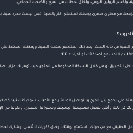
عية، وتكسر الروتين اليومي، وتخلق لحظات من الفرح والضحك الجماعي.
مزعجة، مع محتوى حصري يجعلك تستمتع أكثر باللعبة. فهي ليست مجرد لعبة، بل 
ة جداً. يمكنك الذهاب إلى متجر Google Play وكتابة اسم اللعبة في خانة البحث. بعد ذلك، ستظهر صفحة اللعبة، ويمكنك الضغ
طة لبدء اللعب مع أصدقائك أو أفراد عائلتك.
اخل التطبيق أو من خلال النسخة المدفوعة من المتجر، حيث توفر لك مزايا إضا
ه تفاعلي يجمع بين المرح والتواصل المباشر مع الأحباب. سواء كنت تريد قضا
قدم لك كل ذلك وأكثر. بفضل تصميمها البسيط، ومحتواها الحصري، وخلوها من ال
تفاعل الحقيقي مع من حولك. استمتع بوقتك، وخلق ذكريات لا تُنسى، وشارك لحظ