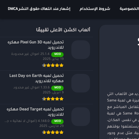
الخصوصية
شروط الإستخدام
إشعار عند انتهاك حقوق النشر DMCA
ألعاب اكشن الأعلى تقييمًا
تحميل لعبه Pixel Gun 3D مهكره
للاندرويد
25.1.4 اموال غير محدودة
MOD
19 يناير، 2025
تحميل لعبه Last Day on Earth
مهكره للاندرويد
1.33.6 اموال غير محدود
MOD
9 أبريل، 2025
ك العديد من الألعاب التي
تركز على التفاعل الاجتماعي، الفكاهة، والمرح الجماعي. واحدة من هذه الألعاب التي استطاعت أن تثير اهتمام الكثيرين وتقدم تجربة مميزة هي لعبة Same
 والتفاعل المباشر مع
تحميل لعبه Dead Target مهكره
الأصدقاء أو العائلة، فهذه اللعبة تستحق أن تجربها. ما هي لعبة Same Room Same Day Premium؟ Same Room Same Day Premium هي لعبة
للاندرويد
ن في نفس المكان،
4.148.0 (أموال لا نهائية + جميع المستويات)
MOD
29 مارس، 2025
 يستمتعوا بوقتهم
Pre من اللعبة تأتي مع مميزات إضافية، مثل عدم وجود