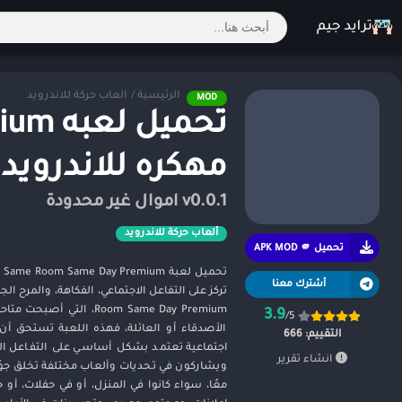
الرئيسية
/
ألعاب حركة للاندرويد
MOD
تحميل
مهكره للاندرويد 2026
v0.0.1 اموال غير محدودة
ألعاب حركة للاندرويد
تحميل APK MOD 🫵
تح
أشترك معنا
Room Same Day Premium
3.9
/5
التقييم:
666
اجتماعية تعتمد بشكل أساسي على التفاعل الو
انشاء تقرير
ويشاركون في تحديات وألعاب مختلفة تخلق جوً