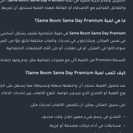
الكثيرين وتقدم تجربة مميزة هي لعبة
Same Room Same Day Premium
، الت
لماذا يجب أن تحمل لعبة Same Room Same Day Premium؟
والتفاعل المباشر مع الأصدقاء أو العائلة، فهذه اللعبة تستحق أن تجربها.
كيف تقوم بتحميل لعبة Same Room Same Day Premium على الأندرويد؟
ما هي لعبة Same Room Same Day Premium؟
خلاصة
Same Room Same Day Premium
هي لعبة اجتماعية تعتمد بشكل أساسي على
في نفس المكان، ويشاركون في تحديات وألعاب مختلفة تخلق جوًا من المرح
سواء كانوا في المنزل، أو في حفلات، أو حتى أثناء التجمعات الاجتماعية.
النسخة Premium من اللعبة تأتي مع مميزات إضافية، مثل عدم وجود إعلانات، ومحتوى حصري، وتحسينات في الأداء، مما يجعل تجربة اللعب أكثر سلاسة ومتعة.
كيف تلعب لعبة Same Room Same Day Premium؟
عند تحميل اللعبة، ستجد أن واجهتها سهلة وبسيطة، مما يسهل على الجميع ف
نوع اللعبة أو التحدي الذي تريدون خوضه. تتنوع الألعاب بين تحديات الذكاء، 
على سبيل المثال، يمكن أن تتضمن الألعاب تحديات مثل:
التحدي في رسم شيء معين خلال وقت محدود.
مسابقات في أداء حركات مضحكة أو غريبة.