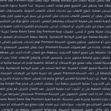
، مما يسهل على الجميع فهم قواعد اللعب بسرعة. تبدأ اللعبة بدعوة الأصدقاء 
تريدون خوضه. تتنوع الألعاب بين تحديات الذكاء، الألعاب الحركية، والمسابقات الفك
 المثال، يمكن أن تتضمن الألعاب تحديات مثل: التحدي في رسم شيء معين خلال وق
أجوبة تعتمد على معرفة الأصدقاء ببعضهم البعض. تحديات تخلق نوعًا من التنافس ا
، سواء من خلال الأزرار، أو الحركات، أو حتى باستخدام الكاميرا إذا كانت اللعبة ت
الاستمتاع والتواصل بشكل فعال، مع خلق 
وا بطريقة ممتعة، مع تعزيز الروابط الاجتماعية. واجهة سهلة الاستخدام: تصميم
للجميع باللعب بدون تعقيدات، سواء كانوا مبتدئين أو محترفين. محتوى حصري: النسخة um
المجانية، مما يعزز من قيمة اللعبة. عدم وجود إعلانات: واحدة من أهم مميزات النسخة Premium،
كنك تحميلها على جميع أجهزة الأندرويد بسهولة، مع ضمان الأداء الجيد على معظم
 إذا كنت تبحث عن وسيلة لقضاء وقت ممتع مع الأصدقاء أو العائلة، فاللعبة تقدم لك فرصة مثالي
 مناسبة لجميع الفئات العمرية. كما أنها تساعد على تعزيز الروابط الاجتماعية، وتك
وتخلق لحظات من الفرح والضحك الجماعي. بالإضافة إلى ذلك، النسخة Premium تضمن لك تجربة خالية
 لعبة، بل تجربة تفاعلية تلامس الواقع وتجعلك تعيش لحظات مليئة بالمرح و
بتحميل لعبة ay Premium
نك الضغط على زر "تثبيت" لبدء عملية التنزيل. بعد اكتمال التنزيل، قم بفتح اللعب
البسيطة لبدء اللعب مع أصدقائك أو أفراد عائلتك. أما إذا كنت تفضل الحصول على 
تواصل المباشر مع الأحباب. سواء كنت تريد قضاء وقت ممتع مع الأصدقاء، أو تبحث
كل ذلك وأكثر. بفضل تصميمها البسيط، ومحتواها الحصري، وخلوها من الإعلانات