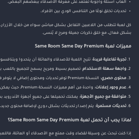
ألعاب أسئلة وأجوبة تعتمد على معرفة الأصدقاء ببعضهم البعض.
تحديات تخلق نوعًا من التنافس الودي بين الأفراد.
كل لعبة تتطلب من اللاعبين التفاعل بشكل مباشر، سواء من خلال الأزرار، أ
بشكل فعال، مع خلق ذكريات جميلة ومرح لا يُنسى.
مميزات لعبة Same Room Same Day Premium
تجربة تفاعلية فريدة
: تتيح اللعبة للأصدقاء والعائلة أن يتحدوا ويتنافسوا
واجهة سهلة الاستخدام
: تصميم بسيط ومريح يسمح للجميع باللعب بدو
محتوى حصري
: النسخة Premium توفر تحديات ومحتوى إضافي لا يتوفر في النسخة المجانية، مما يعزز من قيمة اللعبة.
عدم وجود إعلانات
: واحدة من أهم مميزات النسخة Premium، حيث يمكن لللاعبين الاستمتاع باللعبة بدون انقطاع إعلانات مزعجة.
متوافقة مع جميع الأجهزة
: يمكنك تحميلها على جميع أجهزة الأندرويد ب
تحديثات مستمرة
: يتم إصدار تحديثات بشكل دوري لإضافة محتوى جديد، 
لماذا يجب أن تحمل لعبة Same Room Same Day Premium؟
إذا كنت تبحث عن وسيلة لقضاء وقت ممتع مع الأصدقاء أو العائلة، فاللعبة 