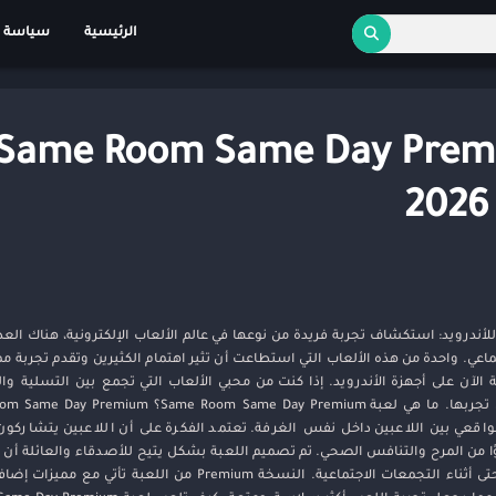
الرئيسية
سياسة 
 لعبه Same Room Same Day Premium
ميل لعبة Same Room Same Day Premium للأندرويد: استكشاف تجربة فريدة من نوعها في عالم الألعاب الإلكترونية، هنا
، التي أصبحت متاحة الآن على أجهزة الأندرويد. إذا كنت من محبي الألعاب التي تجمع بين التسلية
اقعي بين اللاعبين داخل نفس الغرفة. تعتمد الفكرة على أن اللاعبين يتشاركو
ا من المرح والتنافس الصحي. تم تصميم اللعبة بشكل يتيح للأصدقاء والعائلة أن
معًا، سواء كانوا في المنزل، أو في حفلات، أو حتى أثناء التجمعات الاجتماعية. النسخة mium