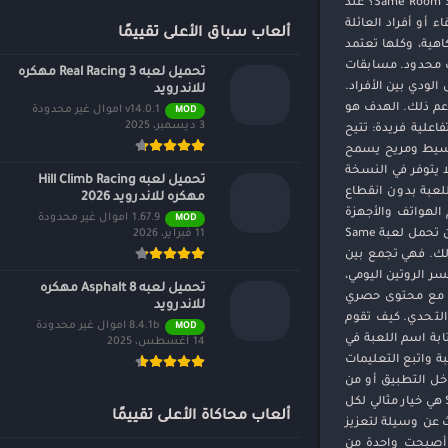
إعلانات، ومحتوى حصري، وتحسينات في الأداء، مما يجعل تجربة اللعب أكثر سلاسة ومتعة. كيف تلعب لعبة Same Room Same Day Premium؟ عند
أو أفراد العائلة
ألعاب سباق الأعلى تقييمًا
اهية، وكلها تعتمد
ت محدود. مسابقات
تحميل لعبه Real Racing 3 مهكره
لودي بين الأفراد.
للاندرويد
دعم ذلك. الهدف هو
v14.0.1 اموال غير محدودة
MOD
3 ديسمبر، 2025
ذكريات جميلة ومرح لا يُنسى. مميزات لعبة Same Room Same Day Premium تجربة تفاعلية فريدة: تتيح
 بسيط ومريح يسمح
Premi توفر تحديات ومحتوى إضافي لا يتوفر في النسخة
تحميل لعبه Hill Climb Racing
 حيث يمكن لللاعبين الاستمتاع باللعبة بدون انقطاع
مهكره للاندرويد 2026
 الهواتف والأجهزة
1.67.9 اموال غير محدودة
MOD
اللوحية. تحديثات مستمرة: يتم إصدار تحديثات بشكل دوري لإضافة محتوى جديد، وتحسين الأداء، وإصلاح الأخطاء. لماذا يجب أن تحمل لعبة Same
11 فبراير، 2026
ة لذلك. فهي تجمع بين
سر الروتين اليومي،
تحميل لعبه Asphalt 8 مهكره
 من الإعلانات المزعجة، مع محتوى حصري
للاندرويد
التحدي. كيف تقوم
8.4.1b اموال غير محدودة
MOD
Same Room Same D على الأندرويد؟ عملية التحميل سهلة جداً. يمكنك الذهاب إلى متجر Google Play وكتابة اسم اللعبة في
14 أغسطس، 2025
ة واتبع التعليمات
النسخة Premium، فستحتاج لشراءها من داخل التطبيق أو من
خلال النسخة المدفوعة من المتجر، حيث توفر لك مزايا إضافية وتجربة لعب محسنة. خلاصة لعبة Same Room Same Day Premium هي خيار مثالي لكل
ألعاب محاكاة الأعلى تقييمًا
 عن وسيلة لتعزيز
، أصبحت واحدة من