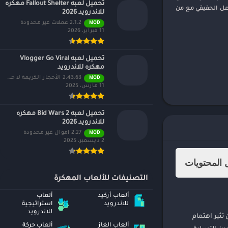
تحميل لعبه Fallout Shelter مهكره
اعل الحقيقي مع من
للاندرويد 2026
2.1.2 عملات غير محدودة
MOD
11 فبراير، 2026
تحميل لعبه Vlogger Go Viral
مهكره للاندرويد
2.43.63 الأحجار الكريمة لا حصر لها
MOD
11 مارس، 2025
تحميل لعبه Bid Wars 2 مهكره
للاندرويد 2026
2.27 اموال غير محدودة
MOD
2 ديسمبر، 2025
المحتويات
التصنيفات للألعاب المهكرة
ألعاب أركيد
ألعاب
للاندرويد
استراتيجية
للاندرويد
تثير اهتمام
ألعاب الغاز
ألعاب حركة