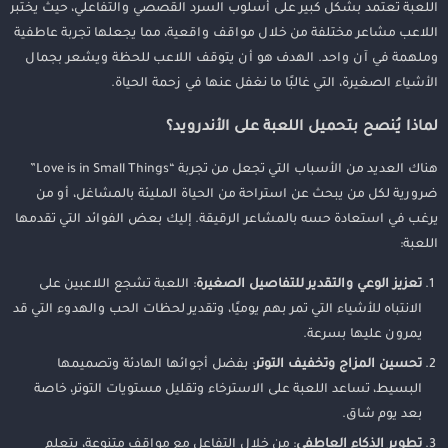
اللعبة تعتمد بشكل كبير على أسلوب السرد القصصي والتفاعلي، حيث يختبر
اللاعب مشاعر مختلفة من خلال مواقف واقعية، مما يجعلها تجربة عاطفية
وملهمة في آن واحد. الهدف هو أن يتوقف اللاعب للحظة ويشعر بجمال
الأشياء الصغيرة، التي غالبًا ما نغفل عنها في زحمة الحياة.
لماذا يُنصح بتحميل اللعبة على الأندرويد؟
هناك العديد من الأسباب التي تجعل من تجربة “Love is in Small Things”
ضرورية لكل من يبحث عن استراحة من الحياة المليئة بالمشاغل، أو من
يرغب في استعادة حسه بالمشاعر الرقيقة. إليك بعض الفوائد التي تقدمها
اللعبة:
تعزيز الوعي والتقدير للتفاصيل الصغيرة
: اللعبة تشجع اللاعبين على
الانتباه للأشياء التي تمر بهم يوميًا، وتقدير لحظات الحب والهدوء التي قد
يمرون عليها بسرعة.
تحسين المزاج وتخفيف التوتر
: بفضل أجوائها الهادئة وتصميمها
البسيط، تساعد اللعبة على الاسترخاء وتقليل مستويات التوتر، خاصة
بعد يوم شاق.
تطوير الذكاء العاطفي
: من خلال التفاعل مع مواقف متنوعة، يتعلم