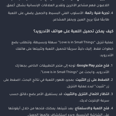
اللاعبون فهم مشاعر الآخرين وتقدير العلاقات الإنسانية بشكل أعمق.
تجربة فنية رائعة
: الأسلوب الفني البسيط والجميل يضفي على اللعبة
طابعًا فنيًا يريح العين ويحفز المشاعر.
كيف يمكن تحميل اللعبة على هواتف الأندرويد؟
عملية تنزيل “Love is in Small Things” سهلة وبسيطة، وتتطلب بضع
خطوات فقط. إليك دليلاً سريعًا لتحميل اللعبة وتثبيتها على هاتفك
الأندرويد:
فتح متجر Google Play
: توجه إلى متجر التطبيقات الخاص بجهازك
الأندرويد، وابحث عن “Love is in Small Things”.
الضغط على زر التثبيت
: بمجرد ظهور اللعبة في نتائج البحث، اضغط على
زر “تثبيت” لبدء عملية التنزيل.
انتظار اكتمال التنزيل والتثبيت
: قد يستغرق الأمر بضع دقائق حسب
سرعة الإنترنت لديك.
فتح اللعبة والاستمتاع
: بعد تثبيتها، يمكنك فتحها من خلال أيقونتها
على الشاشة الرئيسية، وبدء استكشاف عالمها الجميل.