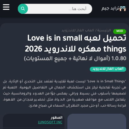
الرئيسية
/
ألعاب الغاز للاندرويد
MOD
تحميل لعبه Love is in small
things مهكره للاندرويد 2026
1.0.80 (أموال لا نهائية + جميع المستويات)
ألعاب الغاز للاندرويد
"Love is in Small Things" ليست لعبة تقليدية تعتمد على التحدي أو الإثارة، بل
هي تجربة تفاعلية تركز على استكشاف الجمال في التفاصيل اليومية. اللعبة تم
تصميمها بأسلوب فني بسيط وراقي، يعكس جوًا من الهدوء والرومانسية، حيث
يتفاعل اللاعب مع مواقف صغيرة من الحياة، مثل تحضير فنجان من القهوة،
قراءة رسالة حب، أو حتى مجرد النظر إلى السماء في صباح هادئ.
المطور
LUNOSOFT INC