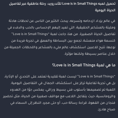
تحميل لعبه Love is in Small Things للأندرويد: رحلة عاطفية عبر تفاصيل
الحياة اليومية
في عالم يزداد ازدحامه وتسرعه، يبحث الكثير من الناس عن لحظات هادئة
ومليئة بالمشاعر الحقيقية، التي تعيد إليهم الإحساس بالحب والدفء في
تفاصيل الحياة الصغيرة. من هنا، جاءت لعبة “Love is in Small Things”
كنسمة هواء منعشة، تجمع بين البساطة والعمق في تجربة فريدة من
نوعها، تتيح للاعبين استكشاف عالم مليء بالمشاعر واللحظات الجميلة من
خلال عناصر بسيطة ولكنها مؤثرة.
ما هي لعبة Love is in Small Things؟
“Love is in Small Things” ليست لعبة تقليدية تعتمد على التحدي أو الإثارة،
بل هي تجربة تفاعلية تركز على استكشاف الجمال في التفاصيل اليومية.
اللعبة تم تصميمها بأسلوب فني بسيط وراقي، يعكس جوًا من الهدوء
والرومانسية، حيث يتفاعل اللاعب مع مواقف صغيرة من الحياة، مثل تحضير
فنجان من القهوة، قراءة رسالة حب، أو حتى مجرد النظر إلى السماء في
صباح هادئ.