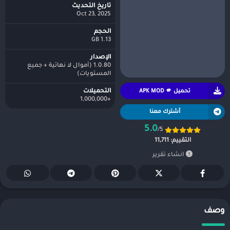
تاريخ التحديث
Oct 23, 2025
الحجم
1.13 GB
الإصدار
1.0.80 (أموال لا نهائية + جميع
المستويات)
تحميل APK MOD 🫵
التحميلات
+1,000,000
أشترك معنا
5.0
/5
التقييم:
11,711
انشاء تقرير
وصف