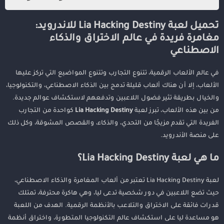
تحميل لعبة Lia Hacking Destiny للاندرويد: مغامرة فريدة في عالم
تحميل لعبة Lia Hacking Destiny للاندرويد:
الاختراق والذكاء الاصطناعي
مغامرة فريدة في عالم الاختراق والذكاء
ما هي لعبة Lia Hacking Destiny؟
الاصطناعي
كيفية تحميل لعبة Lia Hacking Destiny على الأندرويد
مميزات لعبة Lia Hacking Destiny
في عالم الألعاب الرقمية، تتنوع التجارب وتتنوع المواضيع التي تركز عليها
الألعاب، إلا أن هناك ألعاب قليلة تدمج بين الذكاء الاصطناعي، والتكنولوجيا،
لماذا يجب عليك تجربة Lia Hacking Destiny؟
والخيال بطريقة تثير فضول اللاعبين وتدفعهم لاستكشاف عوالم جديدة.
ختامًا
من بين هذه الألعاب، تبرز لعبة
Lia Hacking Destiny
كواحدة من التجارب
الفريدة التي تقدم مزيجًا من التحدي، والذكاء، والقصص المشوقة، وكل ذلك
على منصة الأندرويد.
ما هي لعبة Lia Hacking Destiny؟
لعبة Lia Hacking Destiny تعتبر من ألعاب المغامرة والذكاء الاصطناعي،
حيث تضع اللاعبين في دور شخصية تدعى ليا، وهي هاكرة محترفة، تمتلك
قدرات فائقة على الاختراق والتلاعب بالأنظمة الرقمية. الهدف من اللعبة
هو مساعدة ليا على استكشاف عالم التكنولوجيا المتطورة، واختراق أنظمة