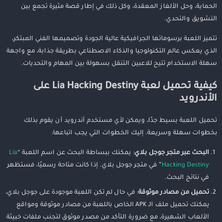
الحماية، وحل الألغاز المعقدة، وكل ذلك في إطار قصة مثيرة تجمع بين
التشويق والتحدي.
تتميز اللعبة برسوماتها الجرافيكية عالية الجودة وتصميمها الفني المبتكر،
الذي يعكس عالم التكنولوجيا والذكاء الاصطناعي بطريقة جذابة، مع واجهة
سهلة الاستخدام تتيح للاعبين التنقل بسهولة بين المهام والتحديات.
كيفية تحميل لعبة Lia Hacking Destiny على
الأندرويد
تحميل اللعبة بسيط جدًا، ويمكن لأي مستخدم أندرويد أن يقوم بذلك
بخطوات سهلة وسريعة. إليك الخطوات التي يجب اتباعها:
البحث عبر متجر جوجل بلاي
: يمكنك ببساطة البحث عن اسم اللعبة “
Lia
Hacking Destiny
” في متجر جوجل بلاي. إذا كانت متاحة رسميًا، فستظهر
في نتائج البحث.
تحميل من مصادر موثوقة
: في حال لم تكن اللعبة موجودة على جوجل بلاي،
يمكنك تحميل ملف الـ APK الخاص باللعبة من مصادر موثوقة ومواقع
الألعاب الشهيرة، مع ضرورة التأكد من مصدر موثوق لتجنب ملفات خبيثة