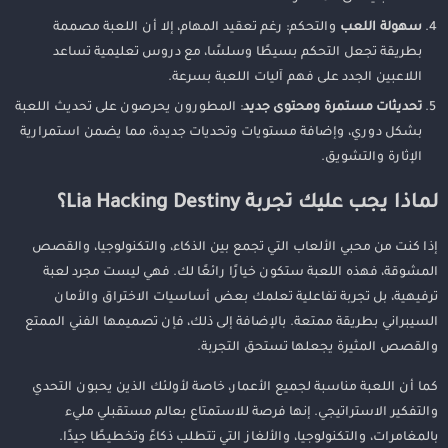
سهولة اللعب
والتحكم: رغم تعقيد المهام، إلا أن اللعبة مصممة
بطريقة تجعل التحكم بسيطًا وسلسًا، مع دروس تعليمية تساعد
اللاعبين الجدد على فهم آليات اللعبة بسرعة.
تحديثات مستمرة ومحتوى جديد
: المطورون يحرصون على تحديث اللعبة
بشكل دوري، وإضافة مستويات وتحديات جديدة، مما يضمن استمرارية
الإثارة والتشويق.
لماذا يجب عليك تجربة Lia Hacking Destiny؟
إذا كنت من محبي الألعاب التي تجمع بين الذكاء، والتكنولوجيا، والقصص
المشوقة، فهذه اللعبة ستكون خيارًا رائعًا لك. فهي ليست مجرد لعبة
ترفيهية، بل تجربة تفاعلية تعلمك بعض أساسيات الاختراق والأمان
السيبراني بطريقة ممتعة. بالإضافة إلى ذلك، فإن تصميمها الفني الممتع
والقصص المثيرة يجعلها تستحق التجربة.
كما أن اللعبة مناسبة لجميع الأعمار، خاصة لأولئك الذين يحبون التحدي
والتفكير الاستراتيجي. إنها فرصة للاستمتاع بعالم مستقبلي مليء
بالمغامرات، والتكنولوجيا، والألغاز التي تتطلب ذكاءً وتخطيطًا جيدًا.