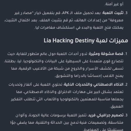
أو غير آمنة.
تثبيت اللعبة
: بعد تحميل ملف الـ APK، قم بتفعيل خيار “مصادر غير
معروفة” من إعدادات الهاتف، ثم قم بتثبيت الملف. بعد اكتمال التثبيت،
يمكنك فتح اللعبة والبدء في استكشاف مغامرات ليا.
مميزات لعبة Lia Hacking Destiny
قصة مشوقة ومثيرة
: تدور أحداث اللعبة حول عالم متطور للغاية، حيث
تتصارع قوى متعددة على السيطرة على البيانات والتكنولوجيا. ليا، بطلتنا،
تسعى لكشف الأسرار والخروج من شبكة من الألاعيب الرقمية، مما
يمنح اللاعب إحساسًا بالدراما والتشويق.
الذكاء الاصطناعي والتحديات الذكية
: تحتوي اللعبة على ألغاز وتحديات
تعتمد بشكل كبير على مهارات الاختراق والذكاء الاصطناعي، مما
يجعلها مناسبة للمهتمين بالتكنولوجيا والألعاب التي تتطلب التفكير
العميق.
تصميم جرافيكي فريد
: تتميز اللعبة برسومات عالية الجودة، وألوان
متناسقة، وتصميمات فنية تدمج بين الحداثة والتقنية، مما يضفي جوًا
مستقبليًا على المغامرة.