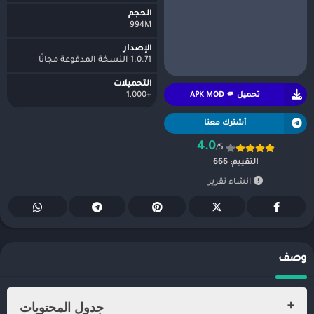
الحجم
994M
الإصدار
1.0.71 النسخة المدفوعة مجانًا
التحميلات
تحميل APK MOD 🫵
+1,000
أشترك معنا
4.0
/5
التقييم:
666
انشاء تقرير
وصف
جدول المحتويات