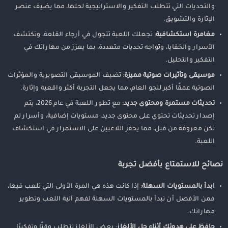
والتحديات التي تتطلب التفكير والاستراتيجية لحلها، مما يضيف عنصر
الإثارة والتشويق.
مغامرة استكشافية
: تجعلك اللعبة تتجول في أرجاء القلعة، وتكتشف
الأسرار والخفايا، وتواجه تحديات متعددة، بما يعزز من مهاراتك في
التفكير والتحليل.
موسيقى وتأثيرات صوتية مميزة
: تضيف الموسيقى التصويرية والمؤثرات
الصوتية عمقًا أكبر للجو العام، مما يجعل التجربة أكثر واقعية وإثارة.
تحديثات مستمرة ومحتوى جديد
: مع تطور اللعبة في عام 2026، يتم
إصدار تحديثات تحتوي على محتوى جديد، مستويات إضافية، وأسرار لم
تكن معروفة من قبل، مما يحفز اللاعبين على الاستمرار في استكشاف
اللعبة.
نصائح للاستمتاع بأفضل تجربة
ابدأ بالمستويات السهلة
: إذا كانت هذه هي المرة الأولى التي تلعب فيها،
فمن الأفضل أن تبدأ بالمستويات السهلة لفهم آلية اللعب وتطوير
مهاراتك.
حافظ على هدوئك أثناء حل الألغاز
: بعض الألغاز تتطلب وقتًا وتفكيرًا