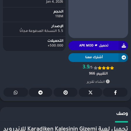
Jan 4, 2026
الحجم
118M
الإصدار
5.5 النسخة المدفوعة مجانًا
التحميلات
تحميل APK MOD 🫵
500.000+
أشترك معنا
3.9
/5
التقييم:
966
انشاء تقرير
وصف
تحميل لعبة Karadiken Kalesinin Gizemi للاندرويد