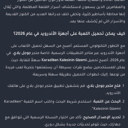
اللاعب الذكاء والمهارة لحلها. القصة تدور حول الباحثين عن الكنوز
نصائح للاستمتاع بأفضل تجربة
والمغامرين الذين يسعون لاستكشاف أسرار القلعة المظلمة، والتي يُقال
خاتمة
إنها محاطة بأساطير كثيرة، وتخفي خلف جدرانها العديد من الكنوز القديمة
والأسرار التي لم يُكشف عنها بعد.
كيف يمكن تحميل اللعبة على أجهزة الأندرويد في عام 2026؟
مع التطور التكنولوجي المستمر، أصبح من السهل تحميل الألعاب على
أجهزة الأندرويد عبر متاجر التطبيقات الرسمية، خاصة متجر
جوجل بلاي
. في
عام 2026، أصبح تحميل
Karadiken Kalesinin Gizemi
سهلاً للغاية، حيث
يمكن للمستخدمين ببضع نقرات بسيطة أن يستمتعوا بتجربة لعب فريدة
من نوعها. إليك خطوات التحميل بطريقة سهلة وسريعة:
فتح متجر جوجل بلاي
: قم بتشغيل تطبيق متجر جوجل بلاي على هاتفك
الأندرويد.
البحث عن اللعبة
: استخدم شريط البحث واكتب اسم اللعبة “Karadiken
Kalesinin Gizemi”.
تحديد الإصدار الصحيح
: تأكد من اختيار النسخة الرسمية التي تتوافق مع
جهازك، حيث تتوفر تحديثات جديدة بشكل دوري.