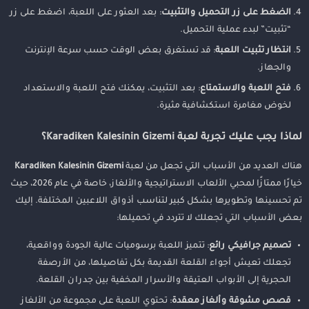
الضغط على زر التحميل والتثبيت
: بعد العثور على اللعبة، اضغط على زر
“تثبيت” لبدء عملية التحميل.
انتظار تثبيت اللعبة
: قد تستغرق بعض الوقت حسب سرعة الإنترنت
والجهاز.
فتح اللعبة والاستمتاع
: بعد التثبيت، يمكنك فتح اللعبة والاستعداد
لخوض مغامرة استكشافية مثيرة.
لماذا يجب عليك تجربة لعبة Karadiken Kalesinin Gizemi؟
هناك العديد من الأسباب التي تجعل من لعبة
Karadiken Kalesinin Gizemi
خيارًا ممتازًا لمحبي الألعاب الاستراتيجية والألغاز، خاصة في عام 2026، حيث
تم تحسينها وتطويرها بشكل كبير لتناسب أذواق اللاعبين المختلفة. إليك
بعض الأسباب التي تجعلك لا تتردد في تحميلها:
تصميم جرافيكي رائع
: تتميز اللعبة برسوميات عالية الجودة وواقعية،
تجعلك تعيش أجواء القلعة القديمة بكل تفاصيلها، من الأرصفة
الحجرية إلى الأبواب العتيقة والأسرار المخفية بين جدران القلعة.
قصص مشوقة وألغاز معقدة
: تحتوي اللعبة على مجموعة من الألغاز