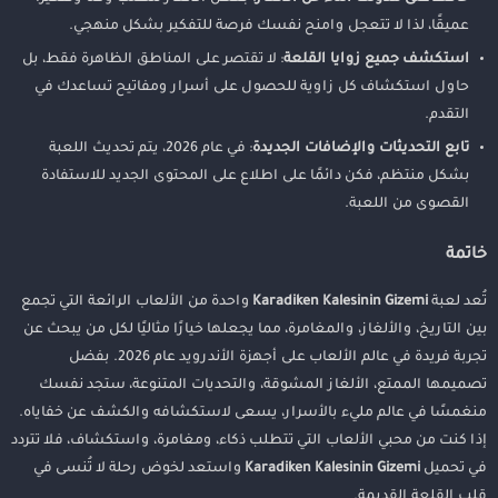
عميقًا، لذا لا تتعجل وامنح نفسك فرصة للتفكير بشكل منهجي.
استكشف جميع زوايا القلعة
: لا تقتصر على المناطق الظاهرة فقط، بل
حاول استكشاف كل زاوية للحصول على أسرار ومفاتيح تساعدك في
التقدم.
تابع التحديثات والإضافات الجديدة
: في عام 2026، يتم تحديث اللعبة
بشكل منتظم، فكن دائمًا على اطلاع على المحتوى الجديد للاستفادة
القصوى من اللعبة.
خاتمة
تُعد لعبة
Karadiken Kalesinin Gizemi
واحدة من الألعاب الرائعة التي تجمع
بين التاريخ، والألغاز، والمغامرة، مما يجعلها خيارًا مثاليًا لكل من يبحث عن
تجربة فريدة في عالم الألعاب على أجهزة الأندرويد عام 2026. بفضل
تصميمها الممتع، الألغاز المشوقة، والتحديات المتنوعة، ستجد نفسك
منغمسًا في عالم مليء بالأسرار، يسعى لاستكشافه والكشف عن خفاياه.
إذا كنت من محبي الألعاب التي تتطلب ذكاء، ومغامرة، واستكشاف، فلا تتردد
في تحميل
Karadiken Kalesinin Gizemi
واستعد لخوض رحلة لا تُنسى في
قلب القلعة القديمة.