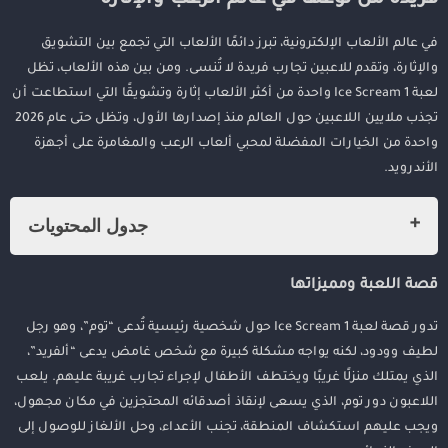
في عالم الألعاب الإلكترونية، تبرز دائمًا الألعاب التي تجمع بين التشويق
والإثارة، وتقدم للاعبين تجارب فريدة لا تُنسى. ومن بين هذه الألعاب، تظل
لعبة Ice Scream 1 واحدة من أكثر الألعاب إثارة وتشويقًا التي استطاعت أن
تجذب ملايين اللاعبين حول العالم منذ إصدارها الأول، وتظل حتى عام 2026
واحدة من الخيارات المفضلة لمحبي ألعاب الرعب والمغامرة على أجهزة
الأندرويد.
جدول المحتويات
تحميل لعبة Ice Scream 1 للاندرويد 2026: تجربة فريدة من نوعها في عالم
قصة اللعبة ومميزاتها
الرعب والإثارة
قصة اللعبة ومميزاتها
تدور قصة لعبة Ice Scream 1 حول شخصية رئيسية تُدعى “توم”، وهو رجل
طريقة اللعب والتحديات
لطيف وودود، لكنه يواجه مشكلة كبيرة مع شخص غامض يدعى “ألفريد”،
لماذا يجب تحميل اللعبة في 2026؟
الذي يمتلك منزلًا غريبًا ويختطف الأطفال لإجراء تجارب غريبة عليهم. يلعب
اللاعبون دور توم، الذي يسعى لإنقاذ أصدقائه المحتجزين في مكان مجهول،
كيفية تحميل اللعبة وتثبيتها على هاتفك
ويجب عليهم استكشاف المنطقة، تجنب الأعداء، وحل الألغاز للوصول إلى
نصائح للاستمتاع باللعبة بشكل أفضل