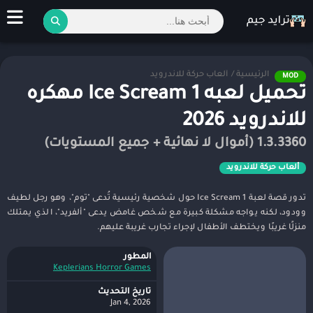
الرئيسية
/
ألعاب حركة للاندرويد
MOD
تحميل لعبه Ice Scream 1 مهكره
للاندرويد 2026
1.3.3360 (أموال لا نهائية + جميع المستويات)
ألعاب حركة للاندرويد
تدور قصة لعبة Ice Scream 1 حول شخصية رئيسية تُدعى "توم"، وهو رجل لطيف
وودود، لكنه يواجه مشكلة كبيرة مع شخص غامض يدعى "ألفريد"، الذي يمتلك
منزلًا غريبًا ويختطف الأطفال لإجراء تجارب غريبة عليهم.
المطور
Keplerians Horror Games‏
تاريخ التحديث
Jan 4, 2026