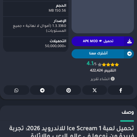
الحجم
150.56 MB
الإصدار
1.3.3360 (أموال لا نهائية + جميع
المستويات)
تحميل APK MOD 🫵
التحميلات
+50,000,000
أشترك معنا
4.1
/5
التقييم:
422,424
انشاء تقرير
وصف
تحميل لعبة Ice Scream 1 للاندرويد 2026: تجربة
فريدة من نوعها في عالم الرعب والإثارة