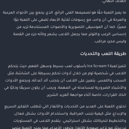
الهدف النهائي.
خاتمة
ما يميز اللعبة حقًا هو تصميمها الفني الرائع، الذي يجمع بين الأجواء المرعبة
والمرحة في آن واحد، مع رسومات ثلاثية الأبعاد تضفي على اللعبة جوًا
مميزًا. كما أن الموسيقى التصويرية والأصوات المستخدمة تزيد من
إحساس الرعب والتوتر، مما يجعل اللاعب يشعر وكأنه جزء من القصة
وليس مجرد مراقب.
طريقة اللعب والتحديات
تتميز لعبة Ice Scream 1 بأسلوب لعب بسيط وسهل الفهم، حيث يتحكم
اللاعب في شخصية توم من خلال أدوات تحكم بسيطة على الشاشة، مثل
السحب واللمس. يتعين على اللاعب أن يتجنب ألد أعدائه، ويجمع الأدوات
والأشياء الضرورية لمساعدته في المهمة، ويجب أن يكون سريعًا وذكيًا في
اتخاذ القرارات، خاصة أثناء مواجهة ألفريد الشرير.
تحتوي اللعبة على العديد من التحديات والألغاز التي تتطلب التفكير السريع
والإبداع، مثل كيفية تجنب المراقبة، واستخدام الأدوات بشكل فعال،
والتخطيط لتحركاتك بشكل استراتيجي. يتقدم اللاعب في المستويات
تدريجيًا، مع تزايد صعوبة الألغاز وتطور الأعداء، مما يمنح اللعبة عنصر