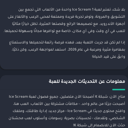
بلا شك، تعتبر لعبة Ice Scream 1 واحدة من الألعاب التي تجمع بين
التشويق والمرونة، وتوفر تجربة فريدة وممتعة لمحبي الرعب والألغاز على
أجهزة الأندرويد. مع تصميمها الرائع وقصتها المثيرة، تظل خيارًا مثاليًا
للعب في أي وقت وفي أي مكان، خاصة مع توافرها مجانًا وسهولة تحميلها.
إذا لم تكن قد جربت اللعبة بعد، فهذه فرصة رائعة لتحميلها والاستمتاع
بمغامرة مثيرة ومرعبة في عام 2026. استعد لمواجهة الرعب، وكن ذكيًا،
وابقَ على قيد الحياة!
معلومات عن التحديثات الجديدة للعبة
متاح الآن: شبكة K أصبحنا الآن متصلين. جميع فصول لعبة Ice Scream
أصبحت جزءًا من عالم واحد. - مكافآت مشتركة بين الألعاب: العب هنا،
وافتح محتوى جديدًا في Ice Scream - مركز جديد: إدارة طاقتك، وملفك
الشخصي، وتقدمك - تحسينات بصرية: رسومات وأسلوب لعب محسّنان
حدّث الآن للانضمام إلى شبكة K!