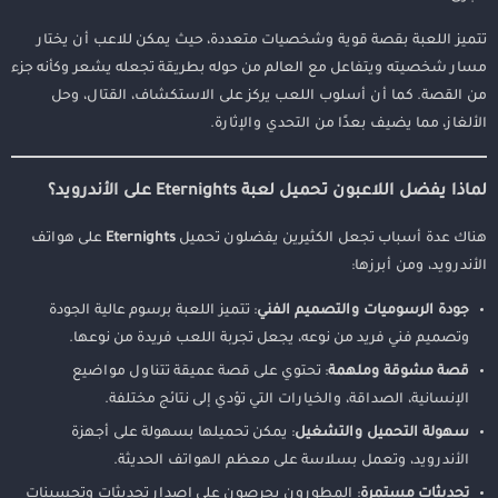
نصائح مهمة عند تحميل الألعاب من مصادر غير رسمية
تتميز اللعبة بقصة قوية وشخصيات متعددة، حيث يمكن للاعب أن يختار
هل هناك نسخ مجانية ومدفوعة من اللعبة؟
مسار شخصيته ويتفاعل مع العالم من حوله بطريقة تجعله يشعر وكأنه جزء
الخلاصة
من القصة. كما أن أسلوب اللعب يركز على الاستكشاف، القتال، وحل
الألغاز، مما يضيف بعدًا من التحدي والإثارة.
لماذا يفضل اللاعبون تحميل لعبة Eternights على الأندرويد؟
هناك عدة أسباب تجعل الكثيرين يفضلون تحميل
Eternights
على هواتف
الأندرويد، ومن أبرزها:
جودة الرسوميات والتصميم الفني
: تتميز اللعبة برسوم عالية الجودة
وتصميم فني فريد من نوعه، يجعل تجربة اللعب فريدة من نوعها.
قصة مشوقة وملهمة
: تحتوي على قصة عميقة تتناول مواضيع
الإنسانية، الصداقة، والخيارات التي تؤدي إلى نتائج مختلفة.
سهولة التحميل والتشغيل
: يمكن تحميلها بسهولة على أجهزة
الأندرويد، وتعمل بسلاسة على معظم الهواتف الحديثة.
تحديثات مستمرة
: المطورون يحرصون على إصدار تحديثات وتحسينات