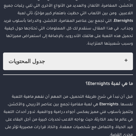
الأكشن، المغامرة، الألغاز، والعديد من الأنواع الأخرى التي تلبي رغبات جميع
اللاعبين. ومن بين الألعاب التي حظيت باهتمام كبير مؤخرًا، تأتي لعبة
Eternights
، التي تجمع بين عناصر المغامرة، الأكشن، والدراما بأسلوب فريد
وجذاب. في هذا المقال، سنقدم لك كل المعلومات التي تحتاجها حول كيفية
تحميل هذه اللعبة على هاتفك الأندرويد، بالإضافة إلى استعراض مميزاتها
وسبب شعبيتها المتزايدة.
جدول المحتويات
ما هي لعبة Eternights؟
لماذا يفضل اللاعبون تحميل لعبة Eternights على الأندرويد؟
ما هي لعبة Eternights؟
كيفية تحميل لعبة Eternights على الأندرويد
قبل أن نبدأ في شرح طريقة التحميل، من المهم أن نفهم ماهية اللعبة
1. التحقق من متطلبات الجهاز
نفسها.
Eternights
هي لعبة مغامرة تجمع بين عناصر الأربيجي والأكشن،
2. البحث عن مصدر موثوق لتحميل اللعبة
وتتميز بأسلوب فني مميز يعكس أجواء درامية وواقعية. تدور أحداث اللعبة
3. تحميل اللعبة من متجر جوجل بلاي
في عالم ما بعد الكارثة، حيث يواجه اللاعب تحديات كبيرة من أجل البقاء على
4. تشغيل اللعبة والبدء في الاستمتاع
قيد الحياة، والتعامل مع شخصيات معقدة، واتخاذ قرارات مصيرية تؤثر على
مجرى القصة.