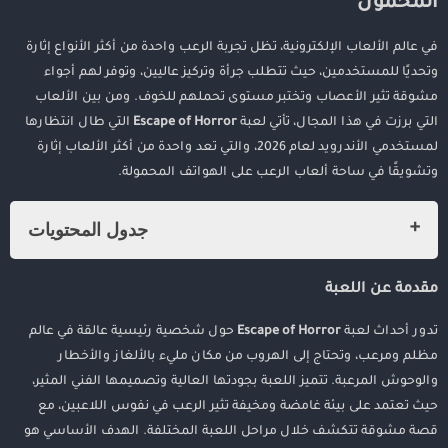
المحمول
في عالم الألعاب الإلكترونية، تظل تجربة الرعب واحدة من أكثر الأنواع إثارة
وتحديًا للمستخدمين، حيث تتطلب جرأة وتركيز عاليين، وتوفر لهم أجواء
مشوقة تثير الأعصاب وتختبر مستوى تحملهم للخوف. ومن بين الألعاب
التي برزت في هذا المجال، تأتي لعبة
Escape of Horror
التي طال انتظارها
لمستخدمي الأندرويد لعام 2026، والتي تعد واحدة من أكثر الألعاب إثارة
وتشويقًا في ساحة ألعاب الرعب على الهواتف المحمولة.
جدول المحتويات
استكشاف لعبة Escape of Horror للاندرويد 2026: تجربة رعب فريدة من
مقدمة عن اللعبة
نوعها على هاتفك المحمول
مقدمة عن اللعبة
تدور أحداث لعبة
Escape of Horror
حول شخصية رئيسية عالقة في عالم
مميزات لعبة Escape of Horror 2026
مظلم ومرعب، وتحتاج إلى الهروب من مكان مليء بالألغاز والأخطار
كيف تلعب لعبة Escape of Horror 2026؟
والوحوش المرعبة. تتميز اللعبة بجودتها العالية وتصميمها الفني المثير،
حيث تعتمد على بيئة غامضة ومخيفة تثير الرعب في نفوس اللاعبين، مع
كيفية تحميل لعبة Escape of Horror 2026 على الأندرويد
قصة مشوقة تتكشف خلال مراحل اللعبة المختلفة. الهدف الأساسي هو
هل لعبة Escape of Horror مناسبة للجميع؟