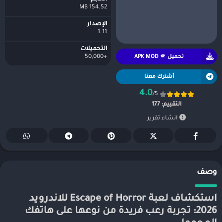
154.52 MB
الإصدار
1.11
التحميلات
تحميل APK MOD 🫵
+50,000
أشترك معنا
4.0
/5
التقييم:
177
انشاء تقرير
وصف
استكشاف لعبة Escape of Horror للاندرويد
2026: تجربة رعب فريدة من نوعها على هاتفك