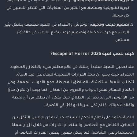
تجربة لعب ممتعة ومليئة بالإثارة
: رغم طبيعة الرعب، إلا أن اللعبة توفر
تجربة تشويقية وممتعة، مع الكثير من المفاجآت التي تنتظر اللاعبين في
كل مرحلة.
تصميم مرعب ومخيف
: الوحوش والأعداء في اللعبة مصممة بشكل يثير
الرعب، مع حركات مخيفة وتصميم مرعب يضع اللاعب في حالة توتر
مستمر.
كيف تلعب لعبة Escape of Horror 2026؟
عند تحميل اللعبة، ستبدأ رحلتك في عالم مظلم مليء بالألغاز والخطوط
الحمراء، حيث يجب أن تتخذ القرارات الصحيحة للبقاء على قيد الحياة.
تتطلب اللعبة استكشاف المناطق المحيطة، جمع الأدوات المهمة، وحل
الألغاز المفتاح لفتح الأبواب والخروج من المكان. كما يجب أن تكون حذرًا
من الوحوش التي تتربص في الظلام، حيث يمكن أن تظهر في أي لحظة
وتفقدك حياتك إذا لم تكن سريعًا أو ذكيًا في التصرف.
اللعبة تعتمد على نظام التحكم البسيط، حيث يمكن للاعبين التنقل بين
الأماكن، التفاعل مع العناصر، واستخدام الأدوات من خلال أزرار سهلة
الاستخدام على الشاشة. كما يمكن تفعيل بعض القدرات الخاصة أو