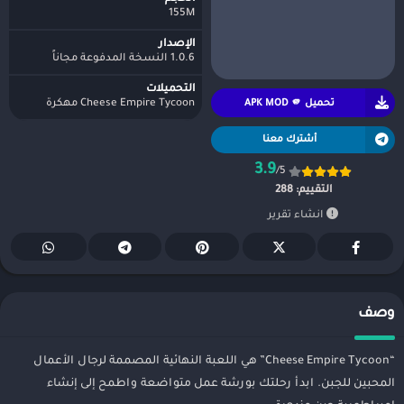
155M
الإصدار
1.0.6 النسخة المدفوعة مجاناً
التحميلات
تحميل APK MOD 🫵
Cheese Empire Tycoon مهكرة
أشترك معنا
3.9
/5
التقييم:
288
انشاء تقرير
وصف
“Cheese Empire Tycoon” هي اللعبة النهائية المصممة لرجال الأعمال
المحبين للجبن. ابدأ رحلتك بورشة عمل متواضعة واطمح إلى إنشاء