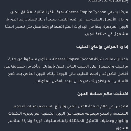
إمبراطورية جبن مزدهرة.
مرحبًا بك في Cheese Empire Tycoon، لعبة النقر المثالية لعشاق الجبن
ورجال الأعمال الطموحين. في هذه اللعبة، ستبدأ رحلة لإنشاء إمبراطورية
الجبن المزدهرة، بدءًا من البدايات المتواضعة لورشة عمل حتى تصبح اسمًا
مشهورًا في صناعة الجبن.
إدارة المراعي وإنتاج الحليب
باعتبارك مالك شركة Cheese Empire Tycoon، ستكون مسؤولاً عن إدارة
مراعيك والحصول على الحليب الفاخر. اعتن بأبقارك، وتأكد من حصولها على
أفضل الظروف، واجمع الحليب عالي الجودة لإنتاج الجبن الخاص بك. ضع
الأساس لإمبراطوريتك من خلال البدء بأفضل المكونات.
اكتشف عالم صناعة الجبن
انغمس في عالم صناعة الجبن الغني والرائع. استخدم تقنيات التخمير
المتقدمة واصنع مجموعة متنوعة من الجبن الشهية. قم بتجربة النكهات
والقوام وعمليات التعتيق المختلفة لإنشاء منتجات فريدة ولذيذة ستأسر
السوق.