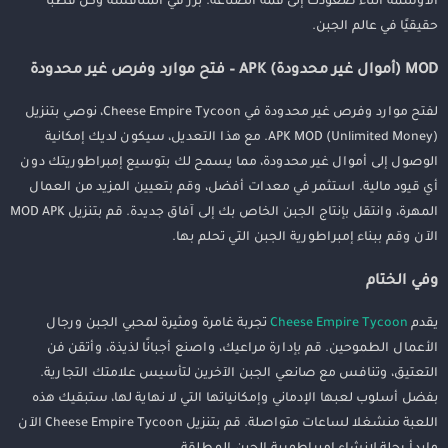
الأوسمة أثناء صعودك إلى قمة الصناعة. برز في المنافسة وكن قطبًا
حقيقيًا في عالم الجبن.
MOD (أموال غير محدودة) APK – فتح موارد وفرص غير محدودة
لفتح موارد وفرص غير محدودة في Cheese Empire Tycoon، نوصي بتنزيل
APK MOD (Unlimited Money). مع هذا التعديل، سيكون لديك إمكانية
الوصول إلى أموال غير محدودة، مما يسمح لك بتوسيع إمبراطوريتك دون
أي قيود مالية. استثمر في معدات أفضل، وقم بتعيين المزيد من العمال
المهرة، وانتقل بإنتاج الجبن الخاص بك إلى آفاق جديدة. قم بتنزيل MOD APK
الآن وقم ببناء إمبراطورية الجبن التي تحلم بها.
وفي الختام
يقدم
Cheese Empire Tycoon
تجربة غامرة ومثيرة لمحبي الجبن ورجال
الأعمال الطموحين. قم بإدارة مراعيك، واصنع أجبانًا لذيذة، وأتقن فن
التعتيق، وتنافس مع صانعي الجبن الآخرين لتأسيس علامتك التجارية.
بفضل أسلوب لعبها الإدماني وإمكانياتها التي لا نهاية لها، ستبقيك هذه
اللعبة منشغلا لساعات متواصلة. قم بتنزيل Cheese Empire Tycoon الآن