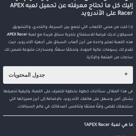
إليك كل ما تحتاج معرفته عن تحميل لعبه APEX
Racer على الأندرويد
إذا كنت من محبي الألعاب التي تجمع بين السرعة، والتحدي، والتشويق،
فسيكون لديك فرصة للاستمتاع بتجربة سباق فريدة مع لعبة
APEX Racer
.
هذه اللعبة تعتبر واحدة من أبرز ألعاب السباق على أجهزة الأندرويد، حيث
تقدم لك رسومات عالية الجودة، وتحكمًا سهلًا، ومسارات متنوعة تضمن لك
ساعات من المتعة والإثارة.
جدول المحتويات
هل أنت من عشاق سباقات السيارات والإثارة؟ إليك كل ما تحتاج معرفته
في هذا المقال، سنأخذك خطوة بخطوة للتعرف على اللعبة، وكيفية تحميلها
عن تحميل لعبه APEX Racer على الأندرويد
بشكل آمن وسهل على هاتفك الأندرويد، بالإضافة إلى أبرز مميزاتها التي
ما هي لعبة APEX Racer؟
ستجعلك تقضي وقتًا ممتعًا وتنافس أصدقائك في عالم السباقات.
كيف يمكنك تحميل لعبه APEX Racer على هاتفك الأندرويد؟
مميزات لعبة APEX Racer على الأندرويد
ما هي لعبة APEX Racer؟
نصائح مهمة قبل تحميل اللعبة