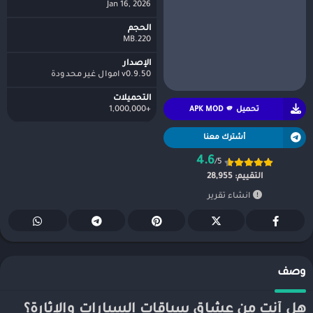
Jan 16, 2026
الحجم
220.MB
الإصدار
v0.9.50 اموال غير محدودة
التحميلات
تحميل APK MOD 🫵
+1,000,000
أشترك معنا
4.6
/5
التقييم:
28,955
انشاء تقرير
وصف
هل أنت من عشاق سباقات السيارات والإثارة؟