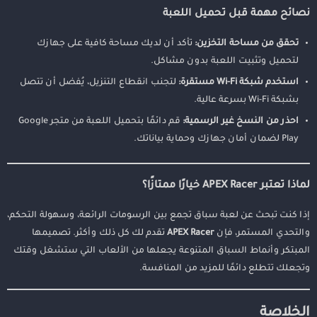
نصائح مهمة قبل تحميل اللعبة
تحقق من مساحة التخزين:
تأكد أن لديك مساحة كافية على جهازك
لتحميل وتثبيت اللعبة بدون مشاكل.
استخدم شبكة Wi-Fi مستقرة:
لتجنب انقطاع التنزيل، يُفضل أن تتصل
بشبكة Wi-Fi بسرعة عالية.
احذر من النسخ غير الرسمية:
قم دائمًا بتحميل اللعبة من متجر Google
Play لضمان أمان جهازك وحماية بياناتك.
لماذا تعتبر APEX Racer خيارًا ممتازًا؟
إذا كنت تبحث عن لعبة سباق تجمع بين الرسومات الرائعة، وسهولة التحكم،
والتحدي المستمر، فإن
APEX Racer
تقدم لك كل ذلك وأكثر. تصميمها
المبتكر وأنماط السباق المتنوعة يجعلها من الألعاب التي ستشغل وقتك
وتجعلك تتطلع دائمًا للمزيد من المنافسة.
الخلاصة