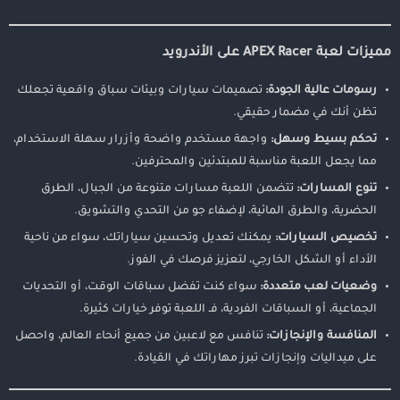
مميزات لعبة APEX Racer على الأندرويد
رسومات عالية الجودة:
تصميمات سيارات وبيئات سباق واقعية تجعلك
تظن أنك في مضمار حقيقي.
تحكم بسيط وسهل:
واجهة مستخدم واضحة وأزرار سهلة الاستخدام،
مما يجعل اللعبة مناسبة للمبتدئين والمحترفين.
تنوع المسارات:
تتضمن اللعبة مسارات متنوعة من الجبال، الطرق
الحضرية، والطرق المائية، لإضفاء جو من التحدي والتشويق.
تخصيص السيارات:
يمكنك تعديل وتحسين سياراتك، سواء من ناحية
الأداء أو الشكل الخارجي، لتعزيز فرصك في الفوز.
وضعيات لعب متعددة:
سواء كنت تفضل سباقات الوقت، أو التحديات
الجماعية، أو السباقات الفردية، فـ اللعبة توفر خيارات كثيرة.
المنافسة والإنجازات:
تنافس مع لاعبين من جميع أنحاء العالم، واحصل
على ميداليات وإنجازات تبرز مهاراتك في القيادة.