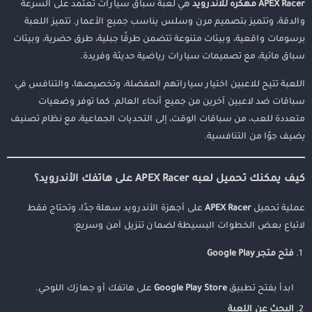
APEX Racer مهكره للاندرويد
هي لعبة سباق سيارات تعتمد على السرعة
لماذا تعتبر APEX Racer خيارًا ممتازًا؟
والدقة، وتتميز بتصميم مرن وسلس يناسب جميع الأعمار. تتميز اللعبة
الخلاصة
برسومات واقعية، وبيئات متنوعة تتضمن طرقًا جبلية، طرق حضرية، وبيئات
سباق مائية، مع تصميمات سيارات رياضية حديثة وفريدة.
اللعبة تتيح للاعبين اختيار سياراتهم المفضلة، وتخصيصها، والتنافس في
سباقات ضد لاعبين آخرين من جميع أنحاء العالم. كما توفر وضعيات
متعددة للعب، من سباقات الوقت، إلى التحديات الجماعية، مع نظام تصنيف
يضيف جوًا من التنافسية.
كيف يمكنك تحميل لعبه APEX Racer على هاتفك الأندرويد؟
عملية تحميل
APEX Racer
على أجهزة الأندرويد سهلة جدًا، وتحتاج فقط
لاتباع بعض الخطوات البسيطة لضمان تنزيل آمن وسريع:
فتح متجر Google Play
ابدأ بفتح تطبيق
Google Play Store
على هاتفك أو جهازك اللوحي.
البحث عن اللعبة