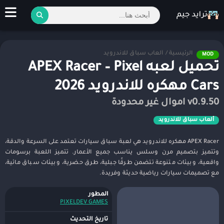
الرئيسية
/
ألعاب سباق للاندرويد
MOD
تحميل لعبه APEX Racer – Pixel
Cars مهكره للاندرويد 2026
v0.9.50 اموال غير محدودة
ألعاب سباق للاندرويد
APEX Racer مهكره للاندرويد هي لعبة سباق سيارات تعتمد على السرعة والدقة،
وتتميز بتصميم مرن وسلس يناسب جميع الأعمار. تتميز اللعبة برسومات
واقعية، وبيئات متنوعة تتضمن طرقًا جبلية، طرق حضرية، وبيئات سباق مائية،
مع تصميمات سيارات رياضية حديثة وفريدة.
المطور
PIXELDEV GAMES
تاريخ التحديث