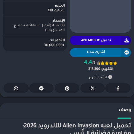
الحجم
234.25 MB
الإصدار
4.32.00 (أموال لا نهائية + جميع
المستويات)
تحميل APK MOD 🫵
التحميلات
+10,000,000
أشترك معنا
4.4
/5
التقييم:
317,399
انشاء تقرير
وصف
تحميل لعبه Alien Invasion للأندرويد 2026:
مغامرة فضائية لا تُنسى