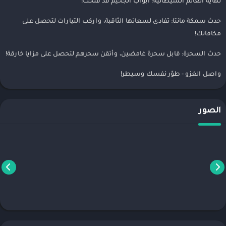
نهاية العالم الشيطانية: أبواب الجحيم قد فُتحت!
حدث سمكة مانتا: تفادى لسعاتها الثاقبة، واركب التيارات لتحصل على
مكافآتك!
حدث السحرة: قابل سحرة غامضين، وأتقن سحرهم لتحصل على مزايا خارقة!
واصل الغزو - طوّر نفسك وسيطر!
الصور