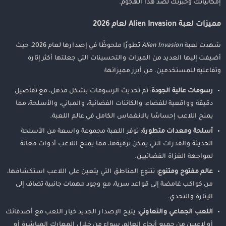
إمكانياتك وخبرتك لصد هذا الهجوم.
الخلاصة
مميزات لعبة Alien Invasion لعام 2026
شهدت لعبة
Alien Invasion
تطورًا ملحوظًا في إصدارها لعام 2026، حيث
أضيفت إليها العديد من الميزات والتحسينات التي جعلتها أكثر إثارة
وتفاعلية للمستخدمين. من أبرز مميزاتها:
رسومات عالية الجودة
: تم تحديث الرسومات بشكل مذهل، مع تفاصيل
دقيقة وواقعية للفضاء، والكائنات الفضائية، والمباني، والأسلحة، مما
يمنح اللاعب إحساسًا بالانغماس الكامل في عالم اللعبة.
أسلحة ومعدات متطورة
: توفر اللعبة مجموعة واسعة من الأسلحة
الحديثة والقدرات التي يمكن ترقيةها، مما يمنح اللاعب أدوات فعالة
لمواجهة الغزاة الفضائيين.
عالم مفتوح ومتنوع
: تتنوع المناطق التي يتعين على اللاعب استكشافها،
من كواكب غامضة إلى قواعد سرية، مع وجود مهمات جانبية تضاف إلى
الإثارة والتحدي.
اللعب الجماعي والتعاوني
: يتيح الإصدار الجديد خيار اللعب مع أصدقائك
أو لاعبين من جميع أنحاء العالم، سواء من خلال المعارك المباشرة أو