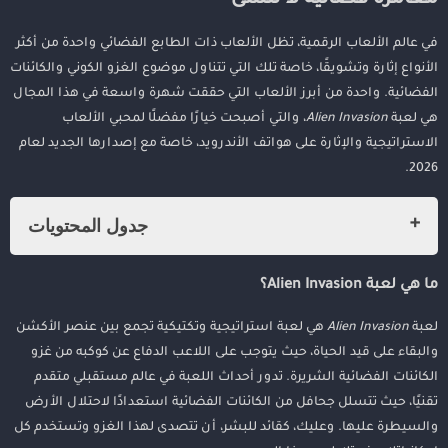
في عالم الألعاب الرقمية، تظل الألعاب ذات الطابع الفضائي واحدة من أكثر
الأنواع إثارة وتشويقًا، خاصة تلك التي تتناول موضوع الغزو الكوني والكائنات
الفضائية. واحدة من أبرز الألعاب التي حققت شهرة واسعة في هذا المجال
هي لعبة
Alien Invasion
، والتي أصبحت خيارًا مفضلًا لمحبي الألعاب
الاستراتيجية والإثارة على هواتف الأندرويد، خاصة مع إصدارها الجديد لعام
2026.
جدول المحتويات
تحميل لعبه Alien Invasion للأندرويد 2026: مغامرة فضائية لا تُنسى
ما هي لعبة Alien Invasion؟
ما هي لعبة Alien Invasion؟
مميزات لعبة Alien Invasion لعام 2026
لعبة
Alien Invasion
هي لعبة استراتيجية وتكتيكية تجمع بين عنصر الأكشن
كيفية تحميل لعبة Alien Invasion على الأندرويد 2026
والبقاء على قيد الحياة، حيث يتوجب على اللاعب الدفاع عن كوكبه من غزو
الكائنات الفضائية الشريرة. تدور أحداث اللعبة في عالم مستقبلي متقدم
نصائح مهمة قبل تحميل اللعبة
تقنيًا، حيث تتسلل جحافل من الكائنات الفضائية استعدادًا لاحتلال الأرض
لماذا يجب أن تلعب Alien Invasion في 2026؟
والسيطرة عليها. وعليك، كقائد للبشر، أن تتصدى لهذا الغزو وتستخدم كل