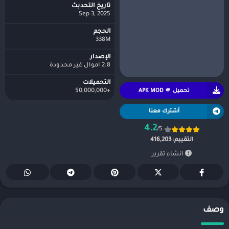
تاريخ التحديث
Sep 3, 2025
الحجم
338M
الإصدار
2.8 اموال غير محدودة
التحميلات
تحميل APK MOD 🫵
+50,000,000
أشترك معنا
4.2
/5
التقييم:
416,203
انشاء تقرير
وصف