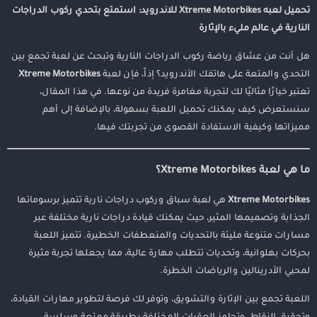
تحميل لعبه Xtreme Motorbikes للاندرويد: استمتع بتحدي ركوب الدراجات
النارية في عالم مليء بالإثارة
هل أنت من عشاق رياضة ركوب الدراجات النارية وتبحث عن لعبة تجمع بين
التحدي والمتعة على هاتفك الأندرويد؟ إذاً، فإن لعبة
Xtreme Motorbikes
تعتبر خيارًا مثاليًا لك لتجربة مغامرة فريدة من نوعها. في هذا المقال،
سنستعرض كيف يمكنك تحميل اللعبة بسهولة، بالإضافة إلى أهم
مميزاتها وكيفية الاستفادة القصوى من تجربتك فيها.
ما هي لعبة Xtreme Motorbikes؟
Xtreme Motorbikes
هي لعبة سباق وركوب دراجات نارية تتميز برسوماتها
الجذابة وتصميمها المثير، حيث يمكنك قيادة دراجات نارية مختلفة عبر
مسارات متنوعة مليئة بالتحديات والمنعطفات الخطيرة. تتميز اللعبة
بحركات بهلوانية، وتحديات تتطلب مهارة عالية، مما يجعلها تجربة مثيرة
لمحبي الأدرينالين والرياضات الخطرة.
اللعبة تجمع بين الإثارة والتشويق، وتوفر لك فرصة لتطوير مهارات القيادة،