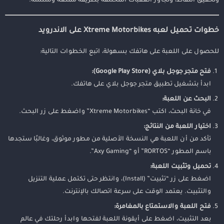
وتحقيق النقاط، وتجاوز العقبات المختلفة بطريقة ممتعة وسلسة.
خطوات تحميل لعبه Xtreme Motorbikes على الاندرويد
للحصول على اللعبة على هاتفك بسهولة، اتبع الخطوات التالية:
فتح متجر جوجل بلاي (Google Play Store):
ابدأ بتشغيل تطبيق متجر جوجل بلاي على هاتفك.
البحث عن اللعبة:
في خانة البحث، اكتب “Xtreme Motorbikes” واضغط على زر البحث.
اختيار اللعبة من النتائج:
تأكد من أن اللعبة هي النسخة الأصلية من مطور موثوق، وغالبًا ستجدها
باسم المطور “RORTOS” أو “Axy Gaming”.
تحميل وتثبيت اللعبة:
اضغط على زر “تثبيت” (Install)، وانتظر حتى تكتمل عملية التنزيل
والتثبيت. يعتمد الوقت على سرعة اتصالك بالإنترنت.
فتح اللعبة والاستمتاع بالمغامرة:
بعد التثبيت، اضغط على أيقونة اللعبة لفتحها وابدأ رحلتك في عالم