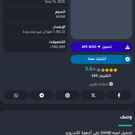
Sep 13, 2025
الحجم
660M
الإصدار
1.90.22 اموال غير محدودة
التحميلات
تحميل APK MOD 🫵
100.000+
أشترك معنا
3.6
/5
التقييم:
666
انشاء تقرير
وصف
تحميل لعبه SHINE على أجهزة الأندرويد