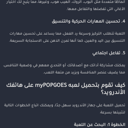
أنماطًا متعددة مثل البوب، الروك، الهيب هوب، وغيرها، مما يتيح لك اختيار
الأغاني التي تفضلها والتفاعل معها.
4. تحسين المهارات الحركية والتنسيق
اللعبة تتطلب التركيز وسرعة رد الفعل، مما يساعد على تحسين مهارات
التنسيق بين اليد والعين، كما أنها تمرن الذهن على الاستجابة السريعة.
5. تفاعل اجتماعي
يمكنك مشاركة أدائك مع أصدقائك أو التحدي معهم في وضعية التنافس،
مما يضيف عنصر المنافسة ويزيد من متعة اللعب.
كيف تقوم بتحميل لعبه myPOPGOES على هاتفك
الأندرويد؟
تحميل اللعبة على جهاز الأندرويد سهل جدًا، ويمكنك اتباع الخطوات التالية
لتثبيتها بسرعة:
الخطوة 1: البحث عن اللعبة