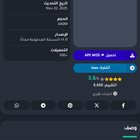
تاريخ التحديث
Nov 22, 2025
الحجم
440M
الإصدار
v1.0 النسخة المدفوعة مجانًا
التحميلات
تحميل APK MOD 🫵
+100
أشترك معنا
3.6
/5
التقييم:
6,666
انشاء تقرير
وصف