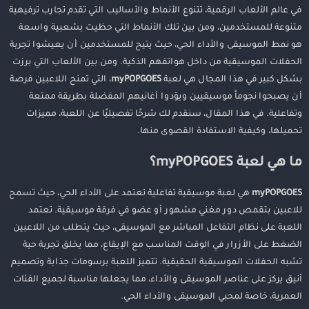
في عالم الألعاب الرقمية، تتنوع الأنماط والأساليب التي تقدم تجارب ترفيهية
متنوعة للمستخدمين، ومن بين تلك الأنماط التي حظيت بشعبية واسعة
هو نمط الموسيقى والأداء الحي، حيث يتيح للمستخدمين أن يعيشوا تجربة
الحفلات الموسيقية من داخل هواتفهم الذكية. ومن بين الألعاب التي برزت
بشكل كبير في هذا المجال هي لعبة
myPOPGOES
، التي تمنح اللاعبين فرصة
أن يصبحوا نجوماً موسيقيين ويؤدوا أغانيهم المفضلة بطريقة ممتعة
وتفاعلية. في هذا المقال، سنقدم لك شرحًا تفصيليًا عن اللعبة، مميزات
تحميلها، وكيفية الاستفادة القصوى منها.
ما هي لعبة myPOPGOES؟
myPOPGOES
هي لعبة موسيقية تفاعلية تعتمد على الأداء الحي، حيث تسمح
للاعبين بتقمص دور مغني مشهور أو عضو في فرقة موسيقية. تعتمد
اللعبة على نظام التفاعل المباشر مع الموسيقى، حيث يتطلب من اللاعبين
الضغط على الأزرار في الوقت المناسب مع الإيقاع، مما يخلق تجربة حية
تشبه الحفلات الموسيقية الحقيقية. تتميز اللعبة برسومات جذابة وتصميم
أنيق يركز على عناصر الموسيقى والأداء، مما يجعلها مناسبة لجميع الفئات
العمرية، خاصة لمحبي الموسيقى والأداء الحي.