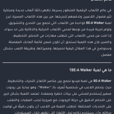
في عالم الألعاب الرقمية المتطور بسرعة، تظهر دائمًا ألعاب جديدة ومبتكرة
تثير فضول اللاعبين وتدفعهم لتجربتها. من بين هذه الألعاب المميزة، تبرز
لعبة
BE-A Walker
كواحدة من الألعاب التي تجمع بين التحدي والتشويق،
وتوفر تجربة فريدة من نوعها لمحبي الألعاب الحركية والذكائية على حد سواء.
إذا كنت من محبي الألعاب التي تتطلب مهارات في التحكم، التخطيط،
والصبر، فإن هذه اللعبة تستحق أن تكون ضمن قائمة ألعابك المفضلة،
وسنوضح في هذا المقال كيفية تحميلها، ومميزاتها، وطريقة اللعب بشكل
مفصل.
ما هي لعبة BE-A Walker؟
BE-A Walker
هي لعبة فيديو تجمع بين عناصر الألغاز، التحرك، والتخطيط،
حيث يتحكم اللاعب في شخصية تُعرف بالـ “Walker”، وهو عبارة عن روبوت
صغير يُستخدم للمشي على بيئات خطرة ومعقدة. تعتمد اللعبة بشكل كبير
على التحكم الدقيق في حركة الروبوت، مع ضرورة تجنب العقبات والتغلب
على التحديات المختلفة. تتطلب اللعبة من اللاعب أن يكون دقيقًا في توقيت
حركاته، وأن يستخدم ذكاءه لحل الألغاز التي تظهر خلال المستويات