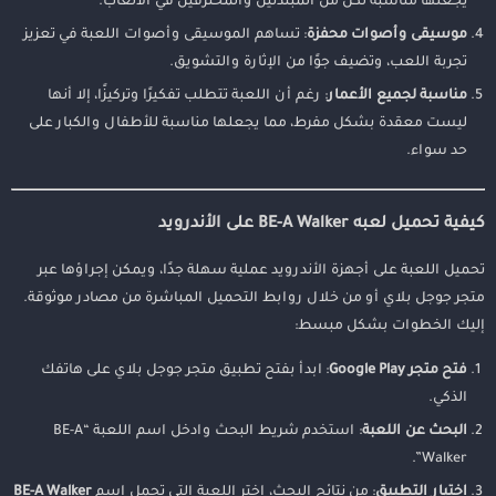
يجعلها مناسبة لكل من المبتدئين والمحترفين في الألعاب.
موسيقى وأصوات محفزة
: تساهم الموسيقى وأصوات اللعبة في تعزيز
تجربة اللعب، وتضيف جوًا من الإثارة والتشويق.
مناسبة لجميع الأعمار
: رغم أن اللعبة تتطلب تفكيرًا وتركيزًا، إلا أنها
ليست معقدة بشكل مفرط، مما يجعلها مناسبة للأطفال والكبار على
حد سواء.
كيفية تحميل لعبه BE-A Walker على الأندرويد
تحميل اللعبة على أجهزة الأندرويد عملية سهلة جدًا، ويمكن إجراؤها عبر
متجر جوجل بلاي أو من خلال روابط التحميل المباشرة من مصادر موثوقة.
إليك الخطوات بشكل مبسط:
فتح متجر Google Play
: ابدأ بفتح تطبيق متجر جوجل بلاي على هاتفك
الذكي.
البحث عن اللعبة
: استخدم شريط البحث وادخل اسم اللعبة “BE-A
Walker”.
اختيار التطبيق
: من نتائج البحث، اختر اللعبة التي تحمل اسم
BE-A Walker