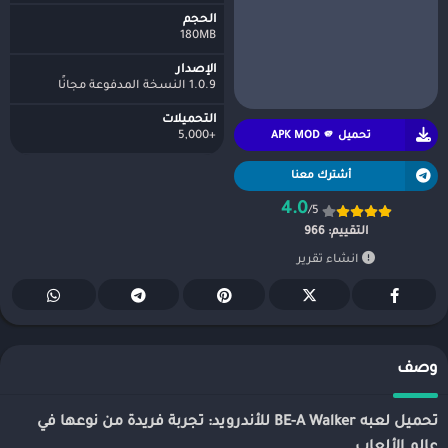
الحجم
180MB
الإصدار
1.0.9 النسخة المدفوعة مجانًا
التحميلات
تحميل APK MOD 🫵
+5,000
أشترك معنا
4.0
/5
التقييم:
966
انشاء تقرير
وصف
تحميل لعبه BE-A Walker للأندرويد: تجربة فريدة من نوعها في
عالم الألعاب