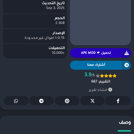
تاريخ التحديث
Sep 3, 2025
الحجم
2.3GB
الإصدار
1.0.15 اموال غير محدودة
التحميلات
تحميل APK MOD 🫵
+10,000
أشترك معنا
3.9
/5
التقييم:
667
انشاء تقرير
وصف