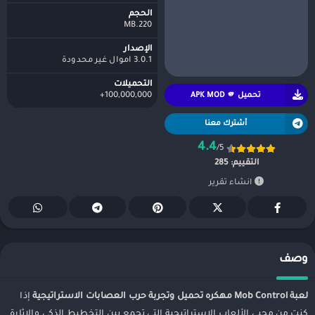
الحجم
220.MB
الإصدار
3.0.1 اموال غير محدودة
التحميلات
تحميل APK MOD 🫵
100,000,000+
أشترك معنا
4.4
/5
التقييم:
285
انشاء تقرير
وصف
لعبة Mob Control مهكره تحميل وتجربة حرب العصابات الاستراتيجية
إذا
كنت من محبي الألعاب الاستراتيجية التي تجمع بين التخطيط الذكي والإثارة