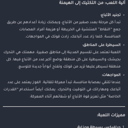
آلية اللعب: من التكتيك إلى الهيمنة
تجنيد الأتباع:
تبدأ كل مرحلة بعدد صغير من الأتباع، ويمكنك زيادة أعدادهم عن طريق
جمع “النقاط” المنتشرة في الخريطة أو هزيمة أفراد العصابات
المنافسة. كلما زاد عدد أتباعك، زادت قوتك في المواجهات.
السيطرة على المناطق:
اللعبة تعتمد على تقسيم المدينة إلى مناطق صغيرة. مهمتك هي التحرك
بجيشك والسيطرة على كل منطقة بوضع أكبر عدد من الأتباع فيها. كل
منطقة تسيطر عليها تزيد من قوتك وتفتح أبواباً جديدة للتوسع.
المواجهات:
عندما تلتقي بعصابة منافسة، تبدأ معركة تلقائية. الفوز يعتمد على عدد
أتباعك ومهاراتك في التوقيت والتحرك. يمكنك أيضاً استخدام “القدرات
الخاصة” مثل تعزيز قوة الأتباع أو شفائهم أثناء المعركة.
مميزات اللعبة:
جرافيكس بسيطة وجذابة: