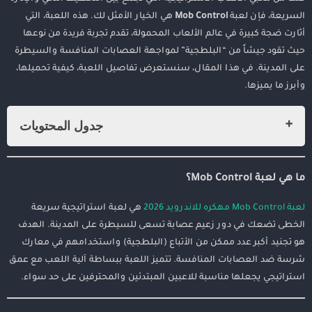
السريعة، فإن لعبة
Mob Control
هي الخيار الأمثل لك. هذه اللعبة، التي
أثارت ضجة كبيرة في عالم الألعاب المحمولة، تقدم تجربة فريدة من نوعها
حيث تقود جيشاً من “البلطجية” لمواجهة العصابات المنافسة والسيطرة
على المدينة. في هذا المقال، سنستعرض تفاصيل اللعبة، كيفية تحميلها،
وأبرز ما يميزها.
جدول المحتويات
ما هي لعبة Mob Control؟
آلية اللعب: من التكتيك إلى الهيمنة
ما هي لعبة Mob Control؟
مميزات اللعبة:
لعبة Mob Control مهكره للاندرويد 2026
هي لعبة استراتيجية سريعة
كيفية تحميل لعبه Mob Control:
الخطى تضعك في دور زعيم عصابة تسعى للسيطرة على المدينة. الهدف
نصائح للفوز في Mob Control:
هو تجنيد أكبر عدد ممكن من الأتباع (البلطجية) واستخدامهم في معارك
الإيجابيات والسلبيات:
شرسة ضد العصابات المنافسة. تتميز اللعبة ببساطة آلية اللعب مع عمق
استراتيجي يجعلها مناسبة للاعبين المبتدئين والمحترفين على حد سواء.
التقييم النهائي: