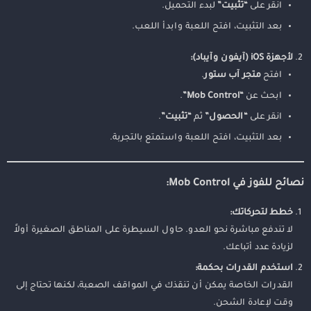
انقر على
“تثبيت”
لبدء التحميل.
بعد التثبيت، افتح اللعبة وابدأ اللعب.
لأجهزة iOS (آيفون وآيباد):
افتح
متجر آب ستور
.
ابحث عن
“Mob Control”
.
انقر على
“الحصول”
ثم
“تثبيت”
.
بعد التثبيت، افتح اللعبة واستمتع بالتجربة.
نصائح للفوز في Mob Control:
خطط لتحركاتك:
لا تندفع مباشرة نحو العدو. حاول السيطرة على المناطق الصغيرة أولاً
لزيادة عدد أتباعك.
استخدم القدرات بحكمة:
القدرات الخاصة يمكن أن تنقذك في المواقف الصعبة، لكنها تحتاج إلى
وقت لإعادة الشحن.