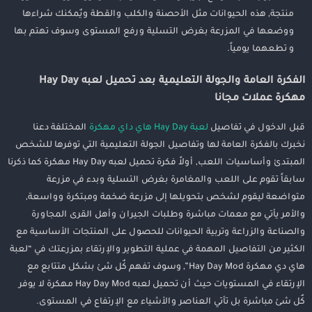
منتجة, هذه الحيوانات مثل الأحصنة والكلب والقطة ويٌمكنك شراءها
ووضعها في المزرعة بغرض التسلية ورفع المستوى وسوف تهتم بها
و تطعهما يومياً.
الفكرة العامة والجولة التعليمية بعد تحميل لعبه Hay Day
مهكرة عملات مجانا
قبل الدخول في تفاصيل
لعبة Hay Day هاي داي مهكرة
المختلفة دعنا
نخبرك بالفكرة العامة لها وتفاصيل الجولة التعليمية التي توفرها للشخص
المبتدئ وأساسيات اللعب, أولاً فكرة تحميل لعبه Hay Day مهكرة كما ذكرنا
سابقاً تقوم على اللعب والمغامرة بغرض التسلية وبدء في مزرعة
متواضعة ليقوم لشخص بتحويلها إلى مزرعة ضخمة ومبتكرة وواسعة,
والأمر يأتي مع معمات مباشرة وطلبات الجيران وأهل القرى المجاورة
والصناعة والزراعة وتربية الحيوانات للحصول على المنتجات الأساسية مع
الكثير من التفاصيل المهمة في عملية التطوير والإرتقاء بمزرعتك في “لعبة
هاي دي مهكرة Hay Day Mod”, وسوف تفهم كٌل شئ بشكل متتابع مع
الإرتقاء في المستويات حيث أن تحميل لعبه Hay Day Mod مهكرة لا يوفر
كٌل شئ مباشرة بل تأتي العناصر والأشياء مع الإرتفاع في المستوى.