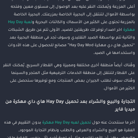
أعلى المزرعة ويٌمكنك النقر عليه بعد الوصول إلى مستوى معين وفتحه
بواسطة الأموال لتنتقل إلى البحيرة الخاصة بمزرعتك, البحيرة الخاصة
بالمزرعة تحتوى على الكثير من الأسماك والكائنات البحرية و
لعبة Hay Day
مهكرة
اخر اصدار توفر لك طريقتين للصيد, الأولى تتم عن طريق الشبكات
والثانية تتم بواسطة الصيد التقليدي وسوف تجد في منطقة البحيرة بعد
“تحميل هاي دي مهكرة Hay Day Mod” مصانع للحصول على هذه الأدوات
واستخدامها في الصيد.
وهٌناك أيضاً منطقة أخرى مختلفة ومميزة وهي القطار السريع, يٌمكنك النقر
على القطار لتنتقل إلى منطقة الخدمات الترفيهية مثل المتجر والسينما
وهٌناك سوف تطلب الجيران بعض المنتجات ومع توفيرها ستحصل على
الكثير من الأموال.
التجارة والبيع والشراء بعد تحميل Hay Day هاي داي مهكرة من
ميديا فاير
آخر ما سنتحدث عنه حول
تحميل لعبه Hay Day مهكرة
بدون التقييم في هذه
الفقرة هو البيع والشراء والعرض والطلب ونظام التجارة الموجود,