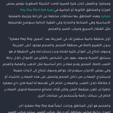
ومبتكرة, وبالفعل خلال فترة قصيرة قامت الشركة المطورة بتوفير بعض
المزايا والمناطق الثانوية أو الجانبية في
لعبة Hay Day Mod Apk
مهكرة
وهذه المناطق بها نشاطات مختلفة عن الزراعة وترتبط بالعملية
الأساسية وهي الصناعة والتجارة وفي الفقرة الحالية سنوضح تفاصيلها
مثل القطار السريع ومركب الصيد والمنجم.
أول منطقة جانبية ستفتح لك في المزرعة بعد “تحميل Hay Day مهكرة”
بدون التقييم كاملة هي منطقة المنجم, والمنجم موجود أعلى المزرعة
وسوف تحتاج إلى أموال كثيرة لفتحه وبدء إستخدامه وفي الحقيقة فـ هو
يستحق التجربة وسوف يعود على الشخص بالكثير من الأموال خلال رحلة
اللعب كاملة, المنجم يقدم معادن خام أساسية مثل الذهب والفضة والفحم
وفي بعض الأحيان سيقدم لك جواهر وسوف تحتاج إلى أدوات معينة
لإستخراج المعادن من داخل المنجم وتحصل على هذه المعادن بالشراء أو
كـ مكافأة خلال اللعب, والمعادن الخام التي تقدمها لنا لعبة هاي داي مهكرة
جاهزة لن تكون مرتفعة الثمن ولكن هٌناك مصانع مخصصة لتحويل المعادن
الخام إلى سبائك رائعة وتٌستخدم في صناعات أخرى.
والمنجم هو أول المناطق وجاءت أيضاً
لعبة Hay Day مهكرة اخر
اصدار
برابط مباشر بمناطق أخرى مثل مركب الصيد, ستجد مركب الصيد