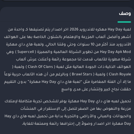
وصف
لعبة Hay Day مهكره للاندرويد 2026 اخر اصدار يتم تصنيفها كـ واحدة من
أشهر وأفضل ألعاب المزرعة والإهتمام بالشئون الخاصة بها على الهواتف
الأندرويد منذ أكثر من 10 سنوات وحتي وقتنا الحالي, ولعبة هاي داي مهكرة
Hay Day Apk Mod من تطوير الشركة العالمية والمميزة ( Supercell ) وهي
شركة مطورة للألعاب قدمت لنا مجموعة رائعة وأعتلت عرش ألعاب
الهواتف الذكية ذات الجودة العالية مثل لعبة ( Clash Of Clans ) ولعبة (
Clash Royale ) ولعبة ( Brawl Stars ) وبالرغم من أن هذه الألعاب حربية نوعاً
ما إلا أن الفئة المغامرة مثل “لعبة هاي داي Hay Day مهكرة” بدون التقييم
حققت نجاح كبير وإنتشار على مدى واسع
تحميل لعبه هاي داي Hay Day مهكرة يوفر للشخص تجربة متكاملة لإمتلاك
مزرعة والنهوض بها من الصفر لتصل إلى الإستقرار في المنشآت
والحيوانات والمباني والأراضي والتجربة بداية من تحميل لعبه هاي داي Hay
Day مهكرة اخر اصدار وصولاً إلى إحترافها رائعة وممتعة للغاية
.