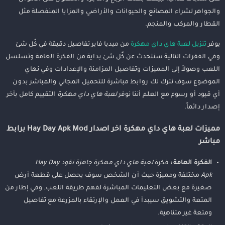
والجواهر لشراء المصانع والحيوانات والأراضي والمزايا المنفصلة مثل
القطار والمركب والمنجم.
يوفر
تنزيل لعبة هاي داي مهكرة
من ميديا فاير تفاصيل دقيقة في كٌل شئ
وفي الفقرات التالية سنتحدث عن كٌل شئ بداية من الفكرة العامة وتسلسل
اللعب وصولاً إلى المميزات وتفاصيل المزامنة والإعدادات وفي نهاي
الموضوع سوف نترك لك روابط مباشرة للتحميل المجاني والمباشر بدون
أي قيود أو رسوم مع العلم أننا نوفر
لعبة هاي داي مهكرة
التقييم كامل بأخر
إصدار دائماً.
مميزات لعبة هاي داي مهكرة اخر اصدار Hay Day Apk Mod برابط
مباشر
الفكرة العامة :
فكرة
لعبة هاي داي مهكرة جاهزة نقود Hay Day
Apk
مختلفة ومميزة حيث أن الشخص سوف يحصل على قطعة أرض
صغيرة مع بعض التعليمات المباشرة لفهم طريقة اللعب, وفي إطار من
المتعة والتشويق سيبدأ في العمل والإرتقاء بالمزرعة مع تفاصيل
ومتعة غير متناهية.