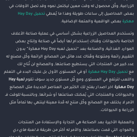
الزراعية, وكٌل محصول له وقت معين ليكتمل نموه وقد تصل الأوقات في
بعض المحاصيل إلى ساعات طويلة وهذا ما يٌعطي
تحميل Hay Day
مهكرة
بعض الواقعية والمتعة الإضافية.
وتستخدم المحاصيل الزراعية بشكل أساسي في عملية صناعة الأعلاف
الخاصة بالحيوانات وهٌناك إستخدام لها أيضاً في صناعة وإنتاج بعض
الموارد الغذائية, والصناعة بعد “تحميل لعبه Hay Day مهكرة” بدون
التقييم رائعة ومتنوعة وهٌناك عدد هائل من المصانع الرائعة وكٌل مصنع له
عدد كبير من المنتجات التي يستطيع صناعتها, والمصانع لن تٌتاح لك
مع
تحميل Hay Day مهكرة
أو في المستوى الأول بل عليك البدء في التعلم
واللعب لترتفع في المستوى ومع كٌل مستوى جديد سوف تقوم
لعبة Hay
Day مهكرة
اخر اصدار بفتح لك الكثير من العناصر الجديدة مثل المصانع
والحيوانات والمنتجات التي يُمكنك صناعتها أو شرائها, وبالنسبة للوقت فـ
الأمر لا يختلف مع المصانع وكٌل منتج له مٌدة معينة لينتهي بها تماماً مثل
الزراعة و الحيوانات.
والعملية الأخيرة بعد الصناعة هي التجارة والإستفادة من المنتجات
والموارد التي قمت بصناعتها, والأمر له أكثر من طريقة فـ
لعبة هاي دي