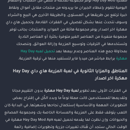
مهكرة Hay Day Mod
توفر مجموعة ضخمة لا تنتهي من الطلبات والمهام
اليومية لتقوم بإعطاء الجيران ما يريدونه من منتجات مقابل أموال ونقاط
خبرة ترتفع عن طريقها في المستوى, والطريقة الأخرى هي البيع والشراء
وسوف نتحدث عنها بشكل تفصيلي في الفقرات القادمة, وتحميل هاي داي
مهكرة اخر اصدار يوفر مجموعة هائلة من الموارد والمنتجات بجانب توفر
مجموعة منفردة من العناصر الغير متوفرة بكثرة أو العناصر النادرة
وتستخدمها في الترقيات وتوسيع المزرعة وإزالة العوائق, وننصحك
بمحاولة جمع هذه العناصر وعدم بيعها بعد
تحميل لعبه Hay Day
مهكرة
برابط مباشر من ميديا فاير لتستفيد منها في ترقية المزرعة.
المناطق والمزايا الثانوية في لعبة المزرعة هاي داي Hay Day
مهكرة اخر اصدار
في الفترات الأولى بعد تطوير
لعبة Hay Day مهكرة
بدون التقييم مجانا
وتقديمها للمستخدمين كانت مملة نوعاً ما وبدء الكٌل في إقتراح بعض
التطويرات المهمة والأساسية إستكمال نجاحها وشهرتها, في البداية كان
اللعب يتوقف فقط على المزرعة والمساحة الخاصة بك ومجموعة المصانع
والحيوانات وإن نظرت لما يقدمه تحميل لعبه Hay Day Mod Apk مهكرة في
الوقت الحالي ستجد أن هٌناك تغييرات جزرية وتطويرات إضافية رائعة