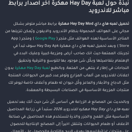
نبذة حول لعبة Hay Day مهكرة اخر اصدار برابط
مباشر للاندرويد
تحميل لعبه هاي داي Hay Day Mod مهكرة
برابط مباشر متوفر بشكل
مجاني على الهواتف المحمولة بنظام الأندرويد والايفون ويٌمكن تنزيلها من
المتاجر الأساسية لهذه الهواتف مثل متجر (
Google Play
) ومتجر ( App
Store ) وبعد تحميل لعبه هاي داي مهكرة Hay Day Apk سوف تبدأ في
تجربتك الممتعة حيث انك صاحب أرض ومزرعة كبيرة وعليك البدء في
الإهتمام بتفاصيلها وبكٌل شئ موجود بها للتوسع والترقية وتحقيق
النجاحات في إطار لا ينتهي من المتعة, وبالطبع
لعبة Hay Day مهكرة
بدون
اعلانات للاندرويد من ألعاب المزارع وتوفر عدد كبير من الحيوانات المنتجة
مثل الدجاج والأبقار والماعز وكٌل حيوان له طعام وأعلاف خاصة ليوفر لك
منتجات المزرعة الأساسية في الصناعات البسيطة والمعقدة.
وبالحديث عن المصانع فـ الزراعة هي أساس كٌل شئ حيث أنك بعد
تحميل
لعبه هاي داي Hay Day مهكره للاندرويد 2026
ستبدأ في زراعة المحاصيل
الأساسية مثل القمح والجزر والذرة لتستخدم هذه المحاصيل في صناعة
الأعلاف أو طعام الحيوانات وتنتقل اخيراً إلى المصانع الإنتاجية للحصول
على منتجات غذائية لبيعها بهدف الربح والتاجرة والحصول على الأموال