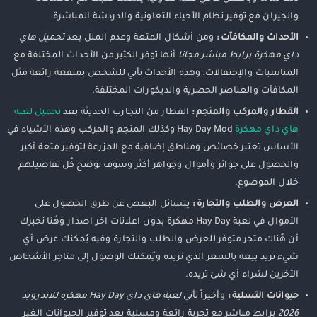
والجيران مع توفير نظام الأحياء التعاونية والدردشة المباشرة.
الأحداث والمكافآت :
ومن أشكال المتعة وعدم الملل بعد
تحميل هاي
داي مهكرة برابط مباشر مجانا
أنها توفر الكثير من الأحداث المختلفة مع
المناسبات والإحتفالات, وهذه الأحداث تأتي للشخص بمنفعة رائعة مثل
المكافآت والعناصر الحصرية والديكورات المختلفة.
القطار والمركب والمنجم :
القطار من التجارب الحديثة بعد
تحميل لعبه
هاي داي مهكرة
Hay Day Mod وكذلك المنجم والمركب وهذه الأشياء في
الأساس تعتبر خصائص ومناطق إضافية مع المزرعة لتوفير متعة أكبر
والحصول على جوائز وأموال وجواهر أكثر وسوف نوضح كٌل تفاصيلهم
خلال الموضوع.
العرض والطلب والتجارة :
يتسائل البعض عن طرق الحصول على
الأموال في لعبة Hay Day مهكرة بدون اعلانات اخر اصدار وهٌنا نخبرك
أن هٌناك متجر متوفر للعرض والطلب والتجارة وفيه يٌمكنك عرض أي
شيء تريد بيعه بالسعر الذي تريده ويٌمكنك الوصول إلى متاجر الأشخاص
الآخرين لشراء أي شئ تريده.
حيوانات التسلية :
وأخيراً تأتي
لعبة هاي داي Hay Day مهكره للاندرويد
2026
برابط مباشر مع تجربة رائعة ومسلية بعد توفير الحيوانات الغير