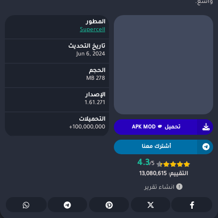
واسع.
المطور
Supercell
تاريخ التحديث
Jun 6, 2024
الحجم
278 MB
الإصدار
1.61.271
التحميلات
تحميل APK MOD 🫵
100,000,000+
أشترك معنا
4.3
/5
التقييم:
13,080,615
انشاء تقرير