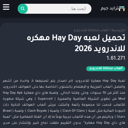
الرئيسية
/
ألعاب محاكاة للاندرويد
تحميل لعبه Hay Day مهكره
للاندرويد 2026
1.61.271
ألعاب محاكاة للاندرويد
لعبة Hay Day مهكرة للاندرويد اخر اصدار يتم تصنيفها كـ واحدة من أشهر
وأفضل ألعاب المزرعة والإهتمام بالشئون الخاصة بها على الهواتف الأندرويد
منذ أكثر من 10 سنوات وحتي وقتنا الحالي, ولعبة هاي داي مهكرة Hay Day Apk
Mod من تطوير الشركة العالمية والمميزة ( Supercell ) وهي شركة مطورة
للألعاب قدمت لنا مجموعة رائعة وأعتلت عرش ألعاب الهواتف الذكية ذات
الجودة العالية مثل لعبة ( Clash Of Clans ) ولعبة ( Clash Royale ) ولعبة ( Brawl
Stars ) وبالرغم من أن هذه الألعاب حربية نوعاً ما إلا أن الفئة المغامرة مثل “لعبة
هاي داي Hay Day مهكرة” بدون التقييم حققت نجاح كبير وإنتشار على مدى