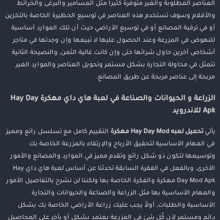
العناصر المطلوبة والغير متوفرة كثيراً مثل المسامير والبرغى والخرائط
والأقلام وسوف تستخدم هذه العناصر في توسيع الحظيرة الخاصة بالتخزين
أو في ترقية المصانع أو في توسيع الأراضي حيث أن تلك الموارد أساسية
للنهوض في المزرعة وعند الحصول عليها لا تبيعها وإن وجدتها في متاجر
أشخاص آخرين حاول شرائها حتى وإن كانت غالية الثمن, والنصيحة الثانية
تتمثل في محاولة التجارة بشكل مستمر وتحويل العناصر والموارد الغير
مربحة إلى عناصر مربحة عن طريق المصانع.
الزراعة و الحيوانات والصناعة في لعبة هاي داي مهكرة Hay Day
Apk للاندرويد
يأتي
تحميل لعبه Hay Day Mod مهكرة
التقييم كامل مع تسلسل رائع ومميز
في المهام الأساسية لتحقيق الأرباح والإرتقاء بالمزرعة الخاصة بك
وتوسيعها لتكون ذو شكل رائع وتقدم مميز في الموارد والمصانع والأمور
الأخرى, وبالفعل في الفقرة السابقة تحدثنا عن أساس لعبة هاي داي Hay
Day Mod Apk مهكرة والفكرة الخاصة بها ولكننا لن نشرح بالتفاصيل الأمور
والمهام الأساسية بها مثل الزراعة والصناعة والحيوانات والتجارة
الأساسية والطلبات, أولاً يجب عليك زراعة الأراضي الخاصة بك بشكل
دائم ومستمر لأن كٌل شئ في المزرعة يعتمد بشكل أو بآخر على المحاصيل