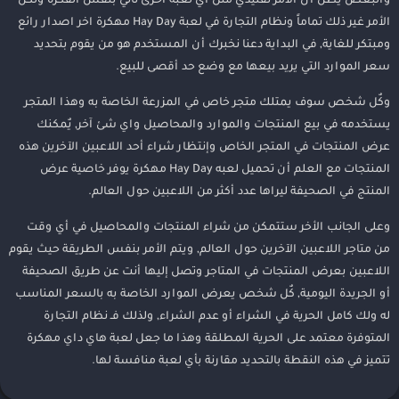
والبعض يظن أن الأمر تقليدي مثل أي لعبة أخرى تأتي بنفس الفكرة ولكن
الأمر غير ذلك تماماً ونظام التجارة في لعبة Hay Day مهكرة اخر اصدار رائع
ومبتكر للغاية, في البداية دعنا نخبرك أن المستخدم هو من يقوم بتحديد
سعر الموارد التي يريد بيعها مع وضع حد أقصى للبيع.
وكٌل شخص سوف يمتلك متجر خاص في المزرعة الخاصة به وهذا المتجر
يستخدمه في بيع المنتجات والموارد والمحاصيل واي شئ آخر, يٌمكنك
عرض المنتجات في المتجر الخاص وإنتظار شراء أحد اللاعبين الآخرين هذه
المنتجات مع العلم أن تحميل لعبه Hay Day مهكرة يوفر خاصية عرض
المنتج في الصحيفة ليراها عدد أكثر من اللاعبين حول العالم.
وعلى الجانب الأخر ستتمكن من شراء المنتجات والمحاصيل في أي وقت
من متاجر اللاعبين الآخرين حول العالم, ويتم الأمر بنفس الطريقة حيث يقوم
اللاعبين بعرض المنتجات في المتاجر وتصل إليها أنت عن طريق الصحيفة
أو الجريدة اليومية, كٌل شخص يعرض الموارد الخاصة به بالسعر المناسب
له ولك كامل الحرية في الشراء أو عدم الشراء, ولذلك فـ نظام التجارة
المتوفرة معتمد على الحرية المطلقة وهذا ما جعل لعبة هاي داي مهكرة
تتميز في هذه النقطة بالتحديد مقارنة بأي لعبة منافسة لها.