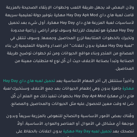
ولأن البعض قد يجهل طريقة اللعب وخطوات الإرتقاء الصحيحة بالمزرعة
قامت لعبة هاي داي Hay Day Apk Mod مهكرة بتوفير جولة تعليمية سريعة
لأساسيات لعبة المزرعة هاي داي Hay Day مهكرة, أول شيء بعد تحميل
Hay Day مهكرة هو تعليمك للزراعة وسوف توفر أراضي زراعية محدودة
وتخبرك بالخطوات المتتابعة لزرع المحاصيل وجمعها, وسوف تنتقل في
“لعبة Hay Day مهكرة بدون اعلانات” اخر اصدار والجولة التعليمية إلى بناء
المصانع من المتجر وبناء مواقع الحيوانات ومن ثم خطوات توضيح طريقة
الصناعة وتبدأ بصناعة الأعلاف حيث أن كٌل نوع له متطلبات معينة من
المحاصيل.
وأخيراً ستنتقل إلى آخر المهام الأساسية بعد
تحميل لعبه هاي داي Hay Day
مهكرة
جاهزة بدون وهي إطعام الحيوانات بعد جمع الأعلاف وستخبرك
لعبة
هاي داي مهكرة Hay Day Apk Mod
بخطوات تنفيذ ذلك مع العلم أن كٌل
شئ له وقت معين للحصول عليه مثل الحيوانات والمحاصيل والمصانع.
وهٌناك بعض الأمور الأساسية والنصائح للنهوض بالمزرعة سريعاً وبدون
موجهة أي مشاكل في الأموال أو العناصر والموارد الأساسية, أولاً
ننصحك بعد
تحميل لعبه Hay Day مهكرة
بدون اعلانات بالحفاظ على