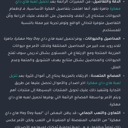
الدقة والتفاصيل :
من المميزات الرائعة بعد
تحميل لعبه هاي داي
مهكرة
جاهزة نقود أنها اهتمت بتفاصيل الفكرة الأساسية, فـ لإطعام
الحيوانات ستحتاج إلى أعلاف وللحصول على الأعلاف عليك الزراعة وكٌل
التفاصيل متوفرة لتحاكي الواقع وتوفر تجربة غير مملة بالنسبة
للمستخدم.
المحاصيل والحيوانات :
يوفر
تحميل لعبه هاي داي Hay Day مهكرة
جاهزة
للاندرويد عدد كبير من المحاصيل المختلفة وكذلك الأمر مع حيوانات
المزرعة المنتجة ومع الإرتفاع في المستوى بشكل تدريجي سوف تفتح
الحيوانات والمحاصيل بشكل متتابع بهدف التشويق والمتعة وعدم
الملل.
المصانع المتعددة :
الإرتقاء بالمزرعة يحتاج إلى أموال كثيرة بعد
تنزيل
لعبة هاي داي مهكرة
اخر اصدار, والأموال تحصل عليها عن طريق
التجارة ولتنفيذ ذلك عليك تحويل المنتجات البسيطة إلى منتجات أهم
ويتم الأمر بواسطة المصانع الرائعة التي يوفرها تحميل لعبه هاي داي
مهكرة.
التعاون واللعب الجماعي :
قد يظن البعض أن “لعبة Hay Day هاي داي
مهكرة” من الألعاب المنفصلة أو المنفردة في اللعب ولكن الأمر عكس
ذلك تماماً وبالفعل فـ هي لعبة تعاونية يٌمكنك لعبها مع الأصدقاء