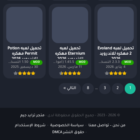
تحميل لعبه Evoland
تحميل لعبه
تحميل لعبه Potion
2 مهكره للاندرويد
Eternium مهكره
Permit مهكره
2026
للاندرويد 2026
للاندرويد 2026
2.3.3 النسخة المدفوعة مجانًا
1.45.5 (أموال لا نهائية + جميع المستويات)
1.50 النسخة المدفوعة مجانًا
MOD
MOD
MOD
4 يناير، 2026
11 مارس، 2026
30 ديسمبر، 2025
1
2
3
…
8
التالي »
© 2026 - 2023 - جميع الحقوق محفوظة لدى -
متجر ترايد جيم
من نحن – تواصل معنا
سياسة الخصوصية
شروط الإستخدام
حقوق النشر DMCA