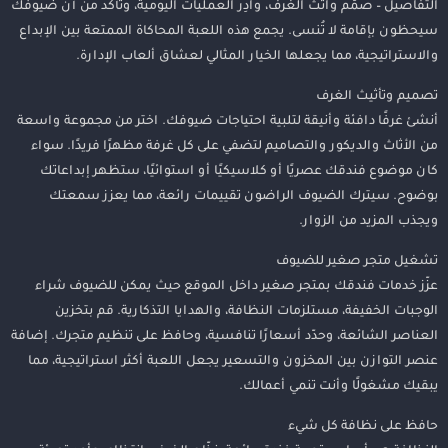
التفاصيل – صمّم واثث الغرف، وادِر العمليات اليومية، وتأكد من أن ضيوفك
سيحظون بإقامة لا تُنسى. يجمع هذه اللعبة المحاكاة الممتعة بين الإبداع
والاستراتيجية، مما يجعلها الخيار المثالي لعشاق ألعاب الإدارة.
تصميم وتأثيث الغرف
أنشئ غرفًا دافئة وأنيقة لتلبية احتياجات ضيوفك. اختر من مجموعة واسعة
من الأثاث والديكور والتصاميم لتضفي على كل غرفة مظهرًا فريدًا. سواء
كان موضوع فندقك عصريًا أو كلاسيكيًا أو استوائيًا، ستظهر إبداعاتك
بوضوح. سيترك الضيوف الراضون تقييمات رائعة، مما يعزز سمعتك
ويجذب المزيد من الزوار.
تشغيل متجر صغير للضيوف
عزّز خدمات فندقك بمتجر صغير داخل الموقع حيث يمكن للضيوف شراء
الوجبات الخفيفة، مستلزمات النظافة، والهدايا التذكارية. قم بتخزين
العناصر الشائعة، وحدّد أسعارًا تنافسية، وحافظ على تنظيم متجرك. إضافة
عنصر التوازن بين المخزون والتسعير يجعل اللعبة أكثر استراتيجية، مما
يبقيك مشغولًا وأنت تنمي أعمالك.
حافظ على نظافة كل شيء