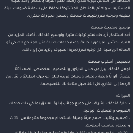
النظافة هي أساس تجربة فندق رائعة. نظّم الغرف بانتظام، وأعد تعبئة
المستلزمات، واهتم بالمناطق المشتركة للحفاظ على سعادة ضيوفك. بيئة
نظيفة ومرحّبة تعزز تقييمات فندقك وتضمن حجوزات متكررة.
توسيع وتحديث فندقك
أعد استثمار أرباحك لفتح ترقيات مثيرة وتوسيع فندقك. أضف المزيد من
الغرف، حسّن المرافق الحالية، وقدم خدمات جديدة مثل المنتجع الصحي أو
الصالة الرياضية. كل ترقية تعزز تجربة الضيوف وتزيد من إيراداتك.
تخصيص أسلوب فندقك
اجعل فندقك يبرز من خلال الديكور والتصميم المخصص. أضف أثاثًا
عصريًا، ألوانًا نابضة بالحياة، ولافتات فريدة لخلق جو يترك انطباعًا دائمًا. من
الردهة إلى الخارج، كل التفاصيل متاحة لك لتخصيصها.
الميزات:
– إدارة فندقك: إشراف على جميع جوانب إدارة الفندق بما في ذلك خدمات
الضيوف والعمليات اليومية.
– تصميم وتأثيث: صمم غرفًا جميلة باستخدام مجموعة متنوعة من الأثاث
والديكور لتناسب أسلوبك.