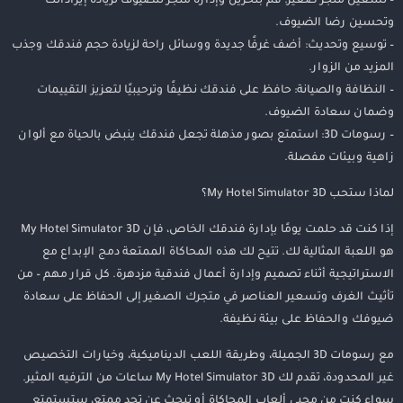
– تشغيل متجر صغير: قم بتخزين وإدارة متجر للضيوف لزيادة إيراداتك
وتحسين رضا الضيوف.
– توسيع وتحديث: أضف غرفًا جديدة ووسائل راحة لزيادة حجم فندقك وجذب
المزيد من الزوار.
– النظافة والصيانة: حافظ على فندقك نظيفًا وترحيبيًا لتعزيز التقييمات
وضمان سعادة الضيوف.
– رسومات 3D: استمتع بصور مذهلة تجعل فندقك ينبض بالحياة مع ألوان
زاهية وبيئات مفصلة.
لماذا ستحب My Hotel Simulator 3D؟
إذا كنت قد حلمت يومًا بإدارة فندقك الخاص، فإن My Hotel Simulator 3D
هو اللعبة المثالية لك. تتيح لك هذه المحاكاة الممتعة دمج الإبداع مع
الاستراتيجية أثناء تصميم وإدارة أعمال فندقية مزدهرة. كل قرار مهم – من
تأثيث الغرف وتسعير العناصر في متجرك الصغير إلى الحفاظ على سعادة
ضيوفك والحفاظ على بيئة نظيفة.
مع رسومات 3D الجميلة، وطريقة اللعب الديناميكية، وخيارات التخصيص
غير المحدودة، تقدم لك My Hotel Simulator 3D ساعات من الترفيه المثير.
سواء كنت من محبي ألعاب المحاكاة أو تبحث عن تحدٍ ممتع، ستستمتع