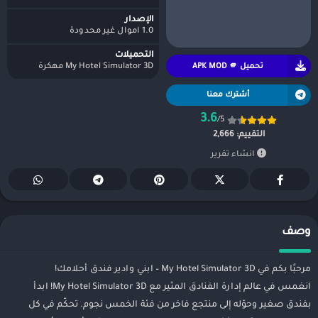
الإصدار
1.0 اموال غير محدودة
التحميلات
تحميل APK MOD 🫵
My Hotel Simulator 3D مهكرة
أشترك معنا
3.6
/5
التقييم:
2,666
انشاء تقرير
وصف
مرحبًا بكم في My Hotel Simulator 3D – ابني وادير فندق أحلامك!
انغمس في عالم إدارة الفنادق المثير مع My Hotel Simulator 3D! ابدأ
بفندق صغير وحوّله إلى منتجع فاخر من فئة الخمس نجوم. تحكّم في كل