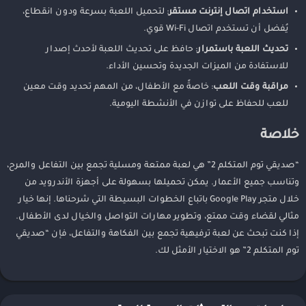
استخدام اتصال إنترنت مستقر
: لتحميل اللعبة بسرعة ودون انقطاع،
يُفضل أن تستخدم اتصال Wi-Fi قوي.
تحديث اللعبة باستمرار
: حافظ على تحديث اللعبة لأحدث إصدار
للاستفادة من الميزات الجديدة وتحسين الأداء.
مراقبة وقت اللعب
: خاصةً مع الأطفال، من المهم تحديد وقت معين
للعب للحفاظ على توازن في الأنشطة اليومية.
خلاصة
“صديقي توم المتكلم 2” هي لعبة ممتعة ومسلية تجمع بين التفاعل والمرح،
وتناسب جميع الأعمار. يمكن تحميلها بسهولة على أجهزة الأندرويد من
خلال متجر Google Play باتباع الخطوات البسيطة التي شرحناها. إنها خيار
مثالي لقضاء وقت ممتع، وتطوير مهارات التواصل والخيال لدى الأطفال.
إذا كنت تبحث عن لعبة ترفيهية تجمع بين الفكاهة والتفاعل، فإن “صديقي
توم المتكلم 2” هو الاختيار الأمثل لك.