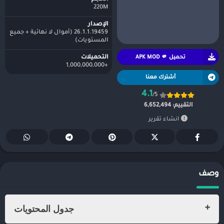
220M
الإصدار
26.1.1.19459 (أموال لا نهائية + جميع
المستويات)
تحميل APK MOD 🫵
التحميلات
+1,000,000,000
أشترك معنا
4.1
/5
التقييم:
6,652,494
انشاء تقرير
وصف
جدول المحتويات