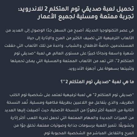
تحميل لعبة صديقي توم المتكلم 2 للاندرويد: تجربة ممتعة ومسلية
تحميل لعبة صديقي توم المتكلم 2 للاندرويد:
لجميع الأعمار
تجربة ممتعة ومسلية لجميع الأعمار
ما هي لعبة “صديقي توم المتكلم 2″؟
طريقة تحميل اللعبة على جهاز الأندرويد
في عصر التكنولوجيا الحديثة، أصبح من السهل جدًا الوصول إلى العديد من
مميزات لعبة “صديقي توم المتكلم 2”
الألعاب الترفيهية التي تضيف الكثير من المرح والإثارة إلى حياة
لماذا يجب أن تلعب “صديقي توم المتكلم 2″؟
المستخدمين، خاصةً الأطفال والشباب. واحدة من تلك الألعاب التي حققت
شهرة واسعة ونجاحًا كبيرًا على مستوى العالم، هي لعبة “صديقي توم
نصائح مهمة عند تحميل وتشغيل اللعبة
المتكلم 2″، التي تعد من الألعاب الممتعة والمسلية التي يمكن تحميلها
خلاصة
وتثبيتها بسهولة على أجهزة الأندرويد.
ما هي لعبة “صديقي توم المتكلم 2″؟
“صديقي توم المتكلم 2” هي لعبة ترفيهية تعتمد على شخصية توم الكلب
الظريف، والذي يتفاعل مع اللاعبين بطريقة فكاهية ومسلية. تُعد النسخة
الثانية من اللعبة أكثر تطورًا من النسخة الأصلية، حيث أضيفت إليها العديد
من الميزات الجديدة والمهام الممتعة التي تجعل تجربة اللعب أكثر إثارة
وتشويقًا. تتميز اللعبة برسومات جذابة وصوتيات ممتعة، تخلق جوًا من
المرح والتفاعل المباشر مع الشخصية المحبوبة توم.