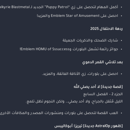
أكمل المهام لتحصل على زي “Puppy Patrol” الجديد لـ Valkyrie Blastmetal
احصل على Emblem Star of Amusement والمزيد!
ردهة الاحتفال 2025
شارك الضحك والذكريات الجميلة
جوائز رائعة تشمل البلورات وEmblem HOMU of Sssuccess!
بعد تلاشي القمر الدموي
احصل على بلورات، زي الأناقة الفائقة، والمزيد.
[قصة جديدة] لا أحد يصلي الله
الجزء 2 – الفصل السابع
الليل مُثقل بالجراح، ولا أحد يصلي… ولكن النجوم تظل تلمع.
العب القصة لتحصل على بلورات ومنشورات المصدر والمكافآت الأخرى.
[ظهور AstralOp جديدة] تيريزا أبـوكاليبس