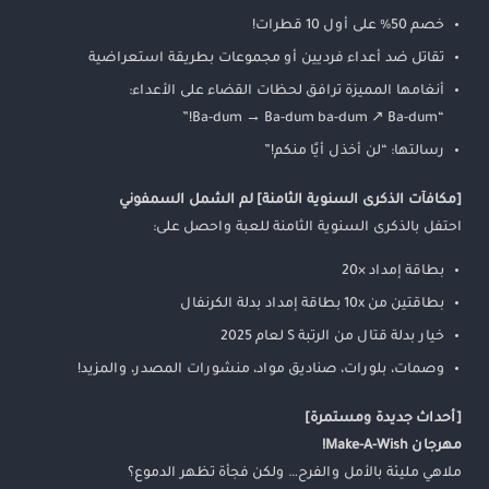
خصم 50% على أول 10 قطرات!
تقاتل ضد أعداء فرديين أو مجموعات بطريقة استعراضية
أنغامها المميزة ترافق لحظات القضاء على الأعداء:
“Ba-dum → Ba-dum ba-dum ↗ Ba-dum!”
رسالتها: “لن أخذل أيًا منكم!”
[مكافآت الذكرى السنوية الثامنة] لم الشمل السمفوني
احتفل بالذكرى السنوية الثامنة للعبة واحصل على:
بطاقة إمداد ×20
بطاقتين من 10x بطاقة إمداد بدلة الكرنفال
خيار بدلة قتال من الرتبة S لعام 2025
وصمات، بلورات، صناديق مواد، منشورات المصدر، والمزيد!
[أحداث جديدة ومستمرة]
مهرجان Make-A-Wish!
ملاهي مليئة بالأمل والفرح… ولكن فجأة تظهر الدموع؟