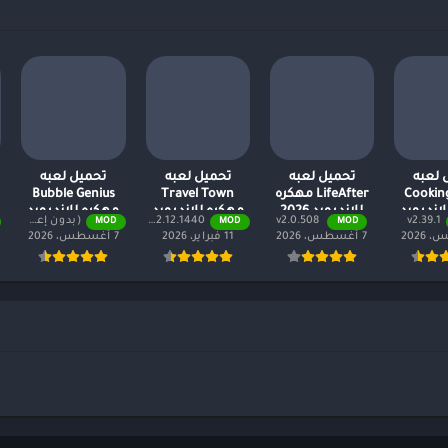
 لعبه
تحميل لعبه
تحميل لعبه
تحميل لعبه
Cookin
LifeAfter مهكره
Travel Town
Bubble Genius
اندرويد
للاندرويد 2026
مهكره للاندرويد
مهكره للاندرويد
v2.39.1
v2.0.508
2.12.1440 (أموال لا نهائية + جميع المستويات)
(بدون إعلانات) v1.56.1
MOD
MOD
MOD
2026
2026
20
7 أغسطس، 2026
11 فبراير، 2026
7 أغسطس، 2026