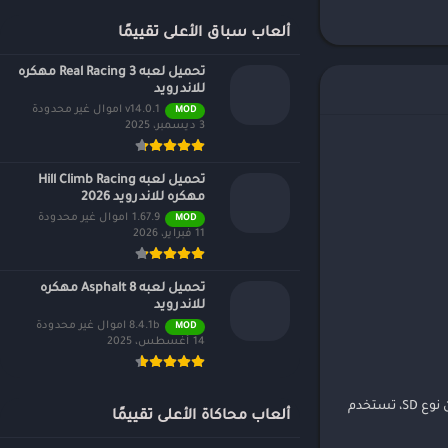
ألعاب سباق الأعلى تقييمًا
تحميل لعبه Real Racing 3 مهكره
للاندرويد
v14.0.1 اموال غير محدودة
MOD
3 ديسمبر، 2025
تحميل لعبه Hill Climb Racing
مهكره للاندرويد 2026
1.67.9 اموال غير محدودة
MOD
11 فبراير، 2026
تحميل لعبه Asphalt 8 مهكره
للاندرويد
8.4.1b اموال غير محدودة
MOD
14 أغسطس، 2025
انضمي إلى كيانا في أول ظهور بدلتها القتالية الجديدة من الرتبة S. بمظهر مليء بالألوان وكعكة الأرز في يدها، تصعد كيانا إلى المسرح كمقاتلة ضرر ناري من نوع SD، تستخدم
ألعاب محاكاة الأعلى تقييمًا