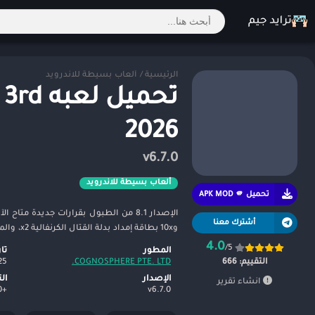
الرئيسية
/
ألعاب بسيطة للاندرويد
2026
v6.7.0
ألعاب بسيطة للاندرويد
تحميل APK MOD 🫵
أشترك معنا
و10x بطاقة إمداد بدلة القتال الكرنفالية x2، والمزيد!
4.0
/5
المطور
تا
COGNOSPHERE PTE. LTD.‏
Mpr
التقييم:
666
الإصدار
ال
انشاء تقرير
+10,000,000
v6.7.0