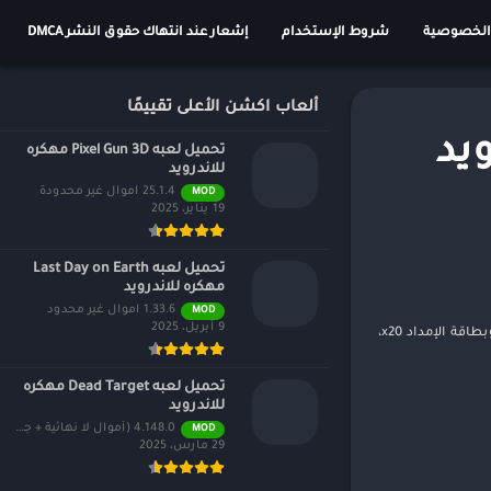
الخصوصية
شروط الإستخدام
إشعار عند انتهاك حقوق النشر DMCA
ألعاب اكشن الأعلى تقييمًا
لاندرويد
تحميل لعبه Pixel Gun 3D مهكره
للاندرويد
25.1.4 اموال غير محدودة
MOD
19 يناير، 2025
تحميل لعبه Last Day on Earth
مهكره للاندرويد
1.33.6 اموال غير محدود
MOD
9 أبريل، 2025
الإصدار 8.1 من الطبول بقرارات جديدة متاح الآن! تمنح أحداث تسجيل الدخول الخاصة بالاحتفال خيار بدلة القتال من الرتبة S x1، وبطاقة الإمداد x20،
تحميل لعبه Dead Target مهكره
للاندرويد
4.148.0 (أموال لا نهائية + جميع المستويات)
MOD
29 مارس، 2025