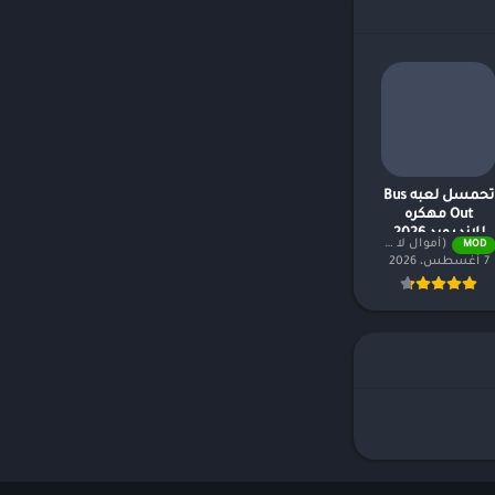
تحمسل لعبه Bus
Out مهكره
للاندرويد 2026
(أموال لا نهائية) v1.151
MOD
7 أغسطس، 2026