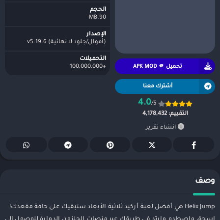
الحجم
90.MB
الإصدار
(أموال/جلود لا نهائية) v5.19.6
التحميلات
تحميل APK MOD 🫵
+100,000,000
أشترك معنا
4.0
/5
التقييم:
4,178,432
انشاء تقرير
وصف
Helix Jump هي أفضل لعبة أركيد ثلاثية الأبعاد ستبقيك على حافة مقعدك!
اسحق واصطدم وارتد في طريقك عبر منصات الحلزون الدوارة للوصول إلى