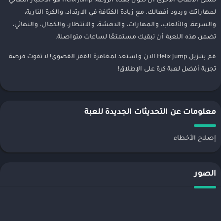
تتمنى الألعاب الأخرى أن تكون بهذه الروعة! Helix Jump هو الاختبار النهائي
لمهاراتك وردود أفعالك. مع زيادة الكثافة في الارتداد، والكرة النارية،
والسرعة، والألعاب، والمهارات، والدهشة، والانتظار، والكمال، والنهائي،
تضمن هذه اللعبة أن تبقيك مستمتعًا لساعات متواصلة.
قم بتنزيل Helix Jump الآن واستعد لمغامرة القفز القصوى! لا تفوت فرصة
تجربة أفضل لعبة كرة على الإطلاق!
معلومات عن التحديثات الجديدة للعبة
إصلاح الأخطاء
الصور