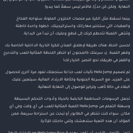
النهاية. ولكن كن حذرًا، فالأمر ليس سهلاً كما يبدو!
بينما تسقط مثل الكرة عبر منصات الحلزون الملونة، ستواجه الفخاخ
والعقبات التي ستختبر مهاراتك واستراتيجيتك. خطوة واحدة خاطئة
وتنتهي اللعبة! تتحطم كرتك إلى قطع وعليك أن تبدأ من البداية.
لحسن الحظ، هناك طريقة لإطلاق العنان للكرة النارية الداخلية الخاصة بك
وقهر اللعبة. زد سرعتك كالمجنون أو انتظر اللحظة المثالية للعب والتدحرج
والقفز في طريقك نحو النصر. الخيار لك!
تم تصميم Helix Jump بآليات لعب جذابة ستجعلك تعود مرة أخرى للحصول
على المزيد. مع السرعة الجنونية وكثافة الارتداد العالية، سيتعين عليك
البقاء في حالة تأهب وتركيز للوصول إلى النهاية النهائية.
تجعل الرسومات الساطعة النابضة بالحياة وأدوات التحكم البسيطة
وسهلة التعلم من Helix Jump اللعبة المثالية للعب في أي وقت وفي أي
مكان. سواء كنت تنتظر في الطابور أو تبحث عن استراحة سريعة، فمن
المؤكد أن هذه اللعبة ستدهشك وتلبي حاجتك للإثارة.