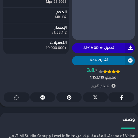
25,2025 Mpr
الحجم
137.MB
الإصدار
v1.58.1.2
التحميلات
تحميل APK MOD 🫵
+10,000,000
أشترك معنا
3.8
/5
التقييم:
1,152,119
انشاء تقرير
وصف
Arena of Valor، المقدمة إليك من Level Infinite وTiMi Studio Group، هي