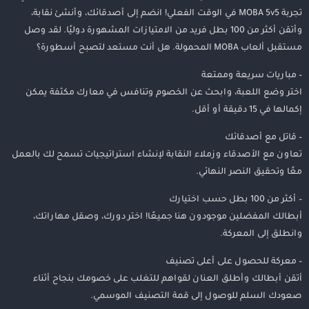
تجربة MOBA 5v5 في الوقت الفعلي! انضم إلى أصدقائك، وأنشئ نقابة،
وأتقن أكثر من 100 بطل فريد من الامتيازات المشهورة دوليًا. لقد وصل
مستقبل ألعاب MOBA المحمولة. هل أنت مستعد لتصبح أسطورة؟
– مباريات سريعة وممتعة
اختر وضع اللعبة، وابحث عن الخصوم وتنافس في معارك مكثفة يمكن
إكمالها في 15 دقيقة أو أقل.
– قاتل مع أصدقائك
تعاون مع الأصدقاء وزملاء النقابة لإنشاء استراتيجيات تسمح لك بالعمل
معًا وتحقيق النصر النهائي.
– أكثر من 100 بطل حسب اختيارك
أبطالك المفضلين موجودون هنا جميعًا! اختر دورك، وصقل مهاراتك،
وانطلق إلى المعركة.
– معركة للحصول على أعلى تصنيف
أتقن أبطالك وأطلق العنان لقواهم للتغلب على خصومك بنجاح أثناء
صعودك السلم للوصول إلى قمة التصنيف الموسمي.